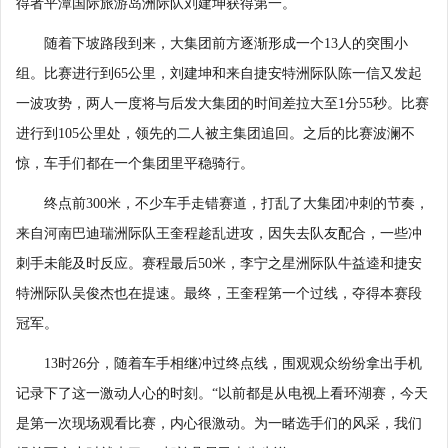
得者平潭国际旅游岛洲际队刘建坤获得第一。
随着下坡路段到来，大集团前方逐渐形成一个13人的突围小
组。比赛进行到65公里，刘建坤和来自捷安特洲际队陈一信又发起
一波攻势，两人一度将与后发大集团的时间差拉大至1分55秒。比赛
进行到105公里处，领先的二人被主集团追回。之后的比赛波澜不
惊，车手们都在一个集团里平稳骑行。
终点前300米，不少车手走错赛道，打乱了大集团冲刺的节奏，
来自河南巴迪瑞洲际队王奎程趁乱进攻，因失去队友配合，一些冲
刺手未能及时反应。赛程最后50米，李宁之星洲际队牛益逵和捷安
特洲际队吴俊杰也在提速。最终，王奎程第一个过线，夺得本赛段
冠军。
13时26分，随着车手相继冲过终点线，围观观众纷纷拿出手机
记录下了这一激动人心的时刻。“以前都是从电视上看环湖赛，今天
是第一次现场观看比赛，内心很激动。为一睹选手们的风采，我们