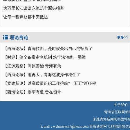
为万里长江滚滚东流筑牢源头根基
让每一程奔赴都平安抵达
理论言论
更多>>
【西海论坛】青海拉面，是时候亮出自己的招牌了
【时评】健全备案审查机制 筑牢法治统一屏障
【江源观察】高原善治 青海有为
【西海论坛】雨再大，青海这波操作稳住了
【党建新论】以高质量组织工作护航"十五五"新征程
【西海论坛】崇军有道 贵在恒常
关于我们
|
青海省互联网新
未经青海新闻网书面特
E-mail：
webmaster@qhnews.com
青海新闻网 互联网新闻信息服