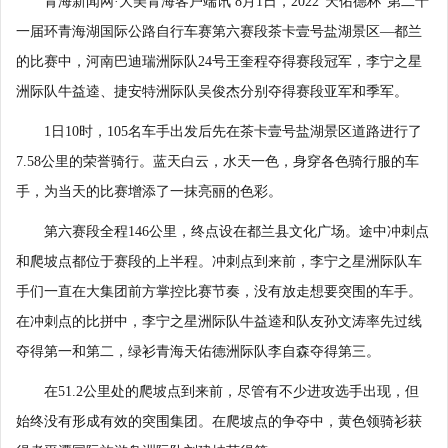
青海新闻网·大美青海客户端讯 8月1日，2022“天佑德杯”第二十
一届环青海湖国际公路自行车赛第六赛段茶卡壹号盐湖景区—都兰
的比赛中，河南巴迪瑞洲际队24号王奎程夺得赛段冠军，李宁之星
洲际队牛益逵、捷安特洲际队吴俊杰分别夺得赛段亚军和季军。
1日10时，105名车手出发后先在茶卡壹号盐湖景区道路进行了
7.58公里的荣誉骑行。蓝天白云，水天一色，身穿各色骑行服的车
手，为当天的比赛增添了一抹亮丽的色彩。
第六赛段全程146公里，终点设在都兰县文化广场。途中冲刺点
和爬坡点都位于赛段的上半程。冲刺点到来前，李宁之星洲际队车
手们一直在大集团前方掌控比赛节奏，没有放走想要突围的车手。
在冲刺点的比拼中，李宁之星洲际队牛益逵和队友孙文涛率先过线
夺得第一和第二，绿衫青海天佑德洲际队李自森夺得第三。
在51.2公里处的爬坡点到来前，尽管有不少进攻选手出现，但
始终没有形成有效的突围集团。在爬坡点的争夺中，黄色领骑衫获