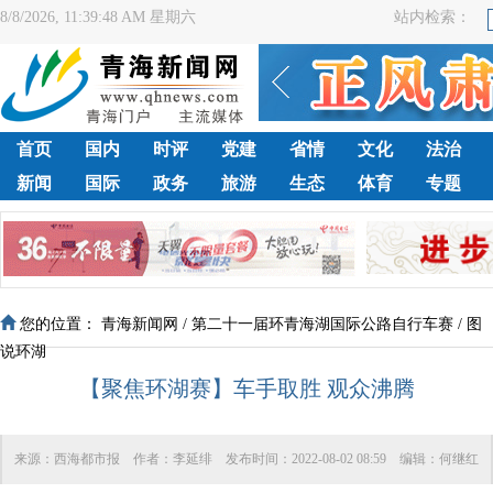
8/8/2026, 11:39:48 AM 星期六
站内检索：
首页
国内
时评
党建
省情
文化
法治
新闻
国际
政务
旅游
生态
体育
专题
您的位置：
青海新闻网
/
第二十一届环青海湖国际公路自行车赛
/
图
说环湖
【聚焦环湖赛】车手取胜 观众沸腾
来源：
西海都市报
作者：
李延绯
发布时间：
2022-08-02 08:59
编辑：
何继红