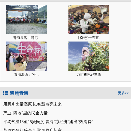
青海果洛：阿尼...
【奋进“十五五...
青海海西：“生...
万亩枸杞迎丰收
聚焦青海
更多>>
用脚步丈量高原 以智慧点亮未来
产业“四地”里的民企力量
平均气温13至15摄氏度 青海"凉经济"跑出"热消费"
草原欢歌迎盛会 汇聚风华启新章