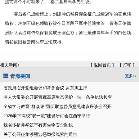
提前两个小时就来了。”都兰县居民李先生说。
赛后各总成绩榜上，刘建坤仍然身穿象征总成绩冠军的黄色领
骑衫；冲刺王绿色领骑衫被今日赛段亚军牛益逵接管；青海天佑德
洲际队袁占辉依然保有爬坡王圆点衫；象征最佳青年车手的白色领
骑衫依旧被云南队李玉恒获得。
相关新闻↓
[
返回首页
]
[
打印
]
青海要闻
更多>>
省政府召开党组会议和常务会议 罗东川主持
省人大常委会开展青藏高原生态保护一法一条例执法检查
全省学习教育"群众评"暨听取监督员意见建议座谈会召开
2026年C9高校“双一流”建设研讨会在西宁举行
我省多措并举筑牢有害生物安全防线
关于公开征集涉黑涉恶举报线索的通告