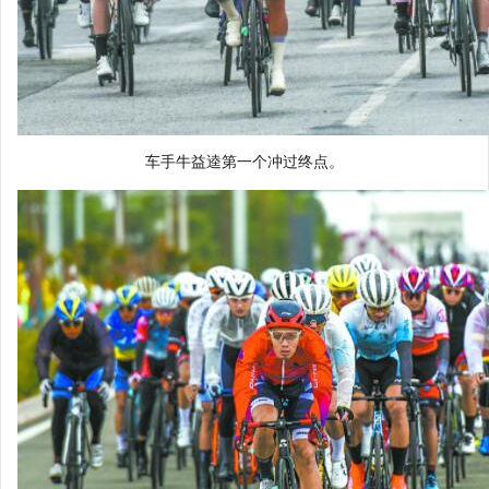
车手牛益逵第一个冲过终点。