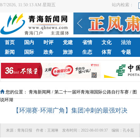
8/7/2026, 11:50:14 AM 星期五
站内检索：
首页
国内
时评
党建
省情
文化
法治
新闻
国际
政务
旅游
生态
体育
专题
您的位置：
青海新闻网
/
第二十一届环青海湖国际公路自行车赛
/
图
说环湖
【环湖赛·环湖广角】集团冲刺的最强对决
来源：
青海日报
作者：
王湘琳
发布时间：
2022-08-03 09:37
编辑：
孔令磊