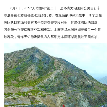
8月2日，2022“天佑德杯”第二十一届环青海湖国际公路自行车
赛展开第七赛段都兰-巴隆的比赛。在最后的冲刺大战中，李宁之星
洲际队目前绿衫拥有者牛益逵夺得赛段冠军，甘肃体彩队的彭鑫、
强树华分别夺得赛段亚军和季军。本赛段是本届环湖赛最后一个爬
坡赛段，青海天佑德洲际队袁占辉锁定本届环湖赛爬坡王圆点衫。