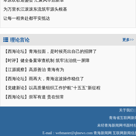
草原欢歌迎盛会 汇聚风华启新章
为万里长江滚滚东流筑牢源头根基
让每一程奔赴都平安抵达
理论言论
更多>>
【西海论坛】青海拉面，是时候亮出自己的招牌了
【时评】健全备案审查机制 筑牢法治统一屏障
【江源观察】高原善治 青海有为
【西海论坛】雨再大，青海这波操作稳住了
【党建新论】以高质量组织工作护航"十五五"新征程
【西海论坛】崇军有道 贵在恒常
关于我们
|
青海省互联网新
未经青海新闻网书面特
E-mail：
webmaster@qhnews.com
青海新闻网 互联网新闻信息服