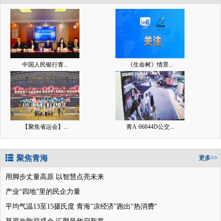
中国人民银行青...
《生命树》情景...
【聚焦省运会】...
青A·06844D公交...
聚焦青海
更多>>
用脚步丈量高原 以智慧点亮未来
产业“四地”里的民企力量
平均气温13至15摄氏度 青海"凉经济"跑出"热消费"