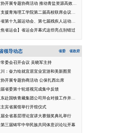
省政协开展专题协商活动 推动青盐资源高效开发利用
对口支援青海理工学院第二届高校联席会议召开
青海省第十九届运动会、第七届残疾人运动会明日开幕
聚焦省运会】省运会开幕式这些亮点别错过
省领导动态
省委
省政府
委常委会召开会议 吴晓军主持
东川：奋力绘就宜居宜业宜游和美新图景
政协开展专题协商活动 公保扎西出席
四届省委第十轮巡视完成集中反馈
王卫东赴国铁青藏集团公司拜会对接工作并座谈
东主宾省展馆举行开馆仪式
三届全省基层理论宣讲大赛颁奖典礼举行
海第三届铸牢中华民族共同体意识论坛开幕