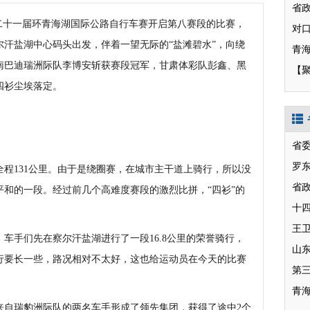
”第二十一届环青海湖国际公路自行车赛开启第八赛段的比赛，
汗盐湖中心码头出发，伴着一望无际的“盐滩碧水”，向绕
南巴迪瑞洲际队李博安斩获赛段冠军，甘肃体彩队彭鑫、黑
【
四衫尘埃落定。
省
罗
131公里。由于是绕圈赛，在城市主干道上骑行，所以没
省
和的一段。经过前几个高难度赛段的激烈比拼，“四衫”的
十
手们先在察尔汗盐湖进行了一段16.8公里的荣誉骑行，
山
行要长一些，路况相对不太好，这也给运动员在今天的比赛
第
青
自瑞豹洲际队的两名车手形成了领先集团，获得了途中2个