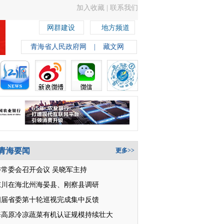
加入收藏
|
联系我们
网群建设
地方频道
青海省人民政府网
|
藏文网
青海要闻
更多>>
委常委会召开会议 吴晓军主持
东川在海北州海晏县、刚察县调研
四届省委第十轮巡视完成集中反馈
海高原冷凉蔬菜有机认证规模持续壮大