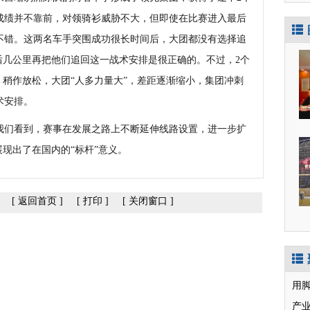
成绩并不靠前，对领骑衫威胁不大，但即使在比赛进入最后
不错。这两名车手突围成功很长时间后，大团都没有选择追
后几公里再把他们追回这一战术安排是很正确的。不过，2个
，稍作放松，大团“人多力量大”，差距逐渐缩小，集团冲刺
术安排。
们看到，赛事在发展之路上不断延伸线路设置，进一步扩
展现出了在国内的“标杆”意义。
[
返回首页
]
[
打印
]
[
关闭窗口
]
用
产业