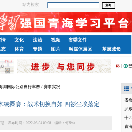
站内检索：
省情
文化
法治
视频
省委文件
生态
体育
专题
图片
融媒体展区
基层减负
海湖国际公路自行车赛
/
赛事实况
省
木绕圈赛：战术切换自如 四衫尘埃落定
罗
十
慧慧
发布时间：
2022-08-04 09:08
编辑：
何继红
青