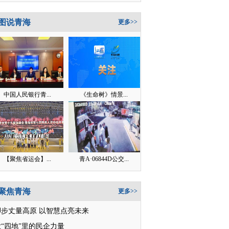
图说青海
更多>>
中国人民银行青...
《生命树》情景...
【聚焦省运会】...
青A·06844D公交...
聚焦青海
更多>>
脚步丈量高原 以智慧点亮未来
“四地”里的民企力量