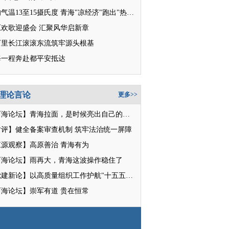
平均气温13至15摄氏度 青海"凉经济"跑出"热消费"
原欢歌迎盛会 汇聚风华启新章
万里长江滚滚东流筑牢源头根基
每一程奔赴都平安抵达
理论言论
更多>>
【西海论坛】青海拉面，是时候亮出自己的招牌了
时评】健全备案审查机制 筑牢法治统一屏障
江源观察】高原善治 青海有为
西海论坛】雨再大，青海这波操作稳住了
【党建新论】以高质量组织工作护航"十五五"新征程
西海论坛】崇军有道 贵在恒常