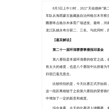
8月3日上午11时，2022“天佑德杯
车队从海西蒙古族藏族自治州格尔木市察尔
圈赛终点格尔木体育广场进发。最终，河
龙江队姚永奇分获二、三名。与此同时，
【嘉宾解说】
第二十一届环湖赛赛事播报邱基金
第八赛段是本届环湖赛的收官之战，全程
有太大的难度，也是八个赛段中比拼最为平
归宿已毫无悬念。
比较特别的是，今天比赛正式开始前，车
这一段距离相较于之前第六赛段的荣誉骑
中增加了一定的新意和难度。
综合来看，今天的比赛进入绕圈赛，来