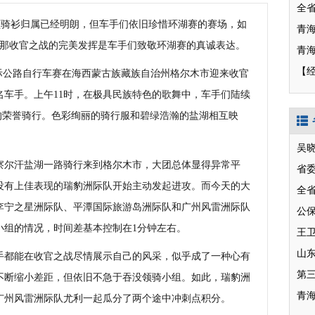
骑衫归属已经明朗，但车手们依旧珍惜环湖赛的赛场，如
，那收官之战的完美发挥是车手们致敬环湖赛的真诚表达。
青
【经
国际公路自行车赛在海西蒙古族藏族自治州格尔木市迎来收官
名车手。上午11时，在极具民族特色的歌舞中，车手们陆续
里的荣誉骑行。色彩绚丽的骑行服和碧绿浩瀚的盐湖相互映
吴
尔汗盐湖一路骑行来到格尔木市，大团总体显得异常平
省
直没有上佳表现的瑞豹洲际队开始主动发起进攻。而今天的大
全
李宁之星洲际队、平潭国际旅游岛洲际队和广州风雷洲际队
公
小组的情况，时间差基本控制在1分钟左右。
山
都能在收官之战尽情展示自己的风采，似乎成了一种心有
第
不断缩小差距，但依旧不急于吞没领骑小组。如此，瑞豹洲
青
广州风雷洲际队尤利一起瓜分了两个途中冲刺点积分。