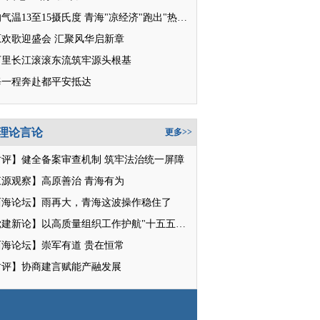
平均气温13至15摄氏度 青海"凉经济"跑出"热消费"
原欢歌迎盛会 汇聚风华启新章
万里长江滚滚东流筑牢源头根基
每一程奔赴都平安抵达
理论言论
更多>>
时评】健全备案审查机制 筑牢法治统一屏障
江源观察】高原善治 青海有为
西海论坛】雨再大，青海这波操作稳住了
【党建新论】以高质量组织工作护航"十五五"新征程
西海论坛】崇军有道 贵在恒常
时评】协商建言赋能产融发展