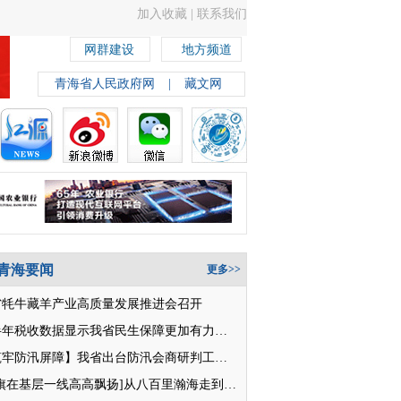
加入收藏
|
联系我们
网群建设
地方频道
青海省人民政府网
|
藏文网
青海要闻
更多>>
省牦牛藏羊产业高质量发展推进会召开
上半年税收数据显示我省民生保障更加有力有效
【筑牢防汛屏障】我省出台防汛会商研判工作指引
[党旗在基层一线高高飘扬]从八百里瀚海走到人民大会堂