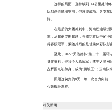
这样的局面一直持续到114公里处时终
队郝然也试图突围，但没能成功。各支车
阵。
在最后的大团冲刺中，河南巴迪瑞洲际
车，从超侧突围超越，并成功将队中的冲
得赛段冠军，紧随其后的是甘肃体彩队彭
至此，2022“天佑德杯”第二十一届环
身穿黄衫，登顶个人总冠军；李宁之星洲际
占辉圆点衫加身，成为“爬坡王”；云南队
回顾这匆匆的8天，每一次奋力向前，
心致敬环湖赛。
相关新闻↓