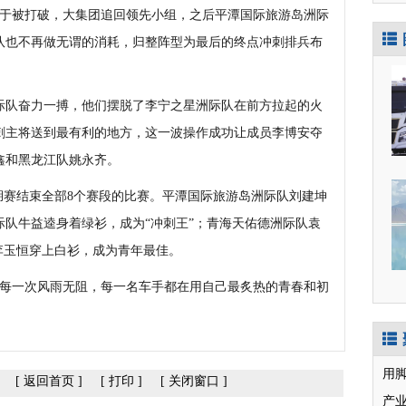
于被打破，大集团追回领先小组，之后平潭国际旅游岛洲际
队也不再做无谓的消耗，归整阵型为最后的终点冲刺排兵布
队奋力一搏，他们摆脱了李宁之星洲际队在前方拉起的火
刺主将送到最有利的地方，这一波操作成功让成员李博安夺
鑫和黑龙江队姚永齐。
湖赛结束全部8个赛段的比赛。平潭国际旅游岛洲际队刘建坤
队牛益逵身着绿衫，成为“冲刺王”；青海天佑德洲际队袁
李玉恒穿上白衫，成为青年最佳。
每一次风雨无阻，每一名车手都在用自己最炙热的青春和初
用
[
返回首页
]
[
打印
]
[
关闭窗口
]
产业