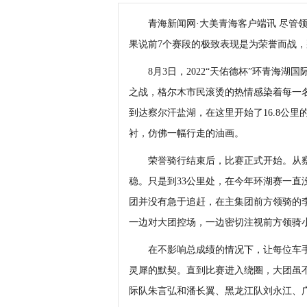
青海新闻网·大美青海客户端讯 尽管领
果说前7个赛段的极致表现是为荣誉而战
8月3日，2022“天佑德杯”环青海湖
之战，格尔木市民滚烫的热情感染着每一
到达察尔汗盐湖，在这里开始了16.8公
衬，仿佛一幅行走的油画。
荣誉骑行结束后，比赛正式开始。从察
稳。只是到33公里处，在今年环湖赛一
团并没有急于追赶，在主集团前方领骑的
一边对大团控场，一边密切注视前方领骑
在不影响总成绩的情况下，让每位车手
灵犀的默契。直到比赛进入绕圈，大团虽
际队朱言弘和潘长翼、黑龙江队刘永江、