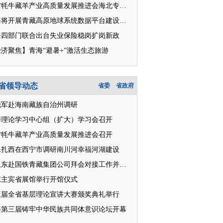
全省牦牛藏羊产业高质量发展推进会海北专题推介会举行
青海将开展青藏高原地球系统数据平台建设试点
海四部门联合出台失业保险稳岗扩岗新政
济聚焦】青海“避暑+”激活生态旅游
省领导动态
省委
省政府
晓军赴海南藏族自治州调研
委理论学习中心组（扩大）学习会召开
省牦牛藏羊产业高质量发展推进会召开
保扎西在西宁市调研南川河幸福河湖建设
王卫东赴国铁青藏集团公司拜会对接工作并座谈
东主宾省展馆举行开馆仪式
三届全省基层理论宣讲大赛颁奖典礼举行
海第三届铸牢中华民族共同体意识论坛开幕