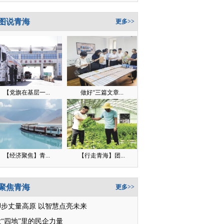
图说青海
更多>>
【党旗在基层一...
做好“三篇文章...
【经济聚焦】青...
【行走青海】团...
聚焦青海
更多>>
脚步丈量高原 以智慧点亮未来
“四地”里的民企力量