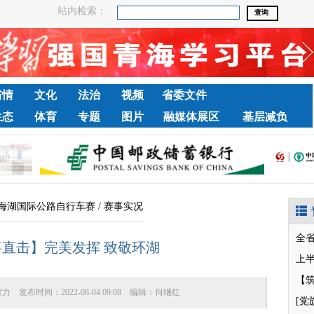
站内检索：
省情
文化
法治
视频
省委文件
生态
体育
专题
图片
融媒体展区
基层减负
海湖国际公路自行车赛
/
赛事实况
全
事直击】完美发挥 致敬环湖
宥力
发布时间：
2022-08-04 09:08
编辑：
何继红