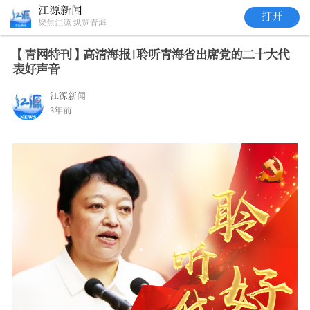
江源新闻
打开
聚焦江源 纵览青海
【青网特刊】高清海报 | 聆听青海省出席党的二十大代
表好声音
江源新闻
3年前