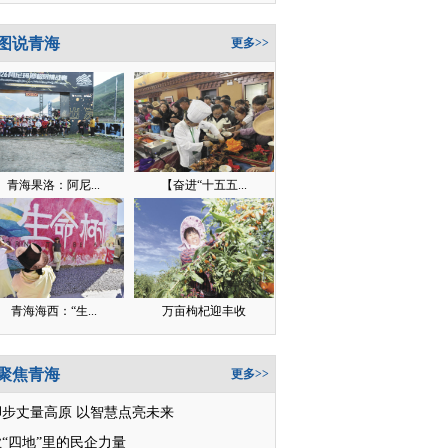
图说青海
更多>>
青海果洛：阿尼...
【奋进“十五五...
青海海西：“生...
万亩枸杞迎丰收
聚焦青海
更多>>
脚步丈量高原 以智慧点亮未来
“四地”里的民企力量