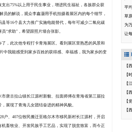
支出75%以上用于民生事业，增进民生福祉，各族群众获
讲解员的解说，观众李鑫灏用手机拍摄着展区内的每个细节，
草
玛县等16个县大力推广实施电能替代，每年可减少二氧化碳
为
解员“求助”，希望跟照片墙合张影。
让
了，此次他专程打卡青海展区。看到展区里熟悉的风景和
图片中我能感受到家乡百姓的获得感、幸福感，我为家乡的变
【
【
【
市唐古拉山镇长江源村新貌、拉面师傅在青海省第三届拉
片，展现了青海儿女团结奋进的精神风貌。
【
28户、407位牧民搬迁至格尔木市移民新村长江源村，开启
有机畜牧业、开发民族手工艺品，实现了脱贫致富，而今正