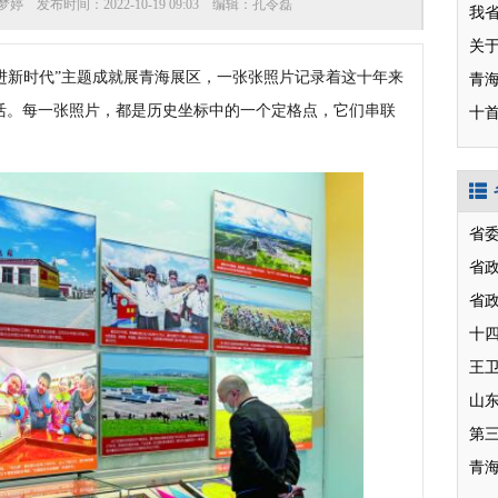
梦婷
发布时间：
2022-10-19 09:03
编辑：
孔令磊
我
关
进新时代”主题成就展青海展区，一张张照片记录着这十年来
青
活。每一张照片，都是历史坐标中的一个定格点，它们串联
十
省
省
省
十
山
第
青