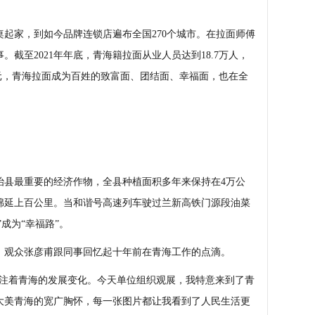
家，到如今品牌连锁店遍布全国270个城市。在拉面师傅
截至2021年年底，青海籍拉面从业人员达到18.7万人，
0亿元，青海拉面成为百姓的致富面、团结面、幸福面，也在全
县最重要的经济作物，全县种植面积多年来保持在4万公
绵延上百公里。当和谐号高速列车驶过兰新高铁门源段油菜
成为“幸福路”。
观众张彦甫跟同事回忆起十年前在青海工作的点滴。
注着青海的发展变化。今天单位组织观展，我特意来到了青
大美青海的宽广胸怀，每一张图片都让我看到了人民生活更