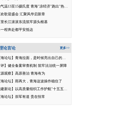
平均气温13至15摄氏度 青海"凉经济"跑出"热消费"
原欢歌迎盛会 汇聚风华启新章
万里长江滚滚东流筑牢源头根基
每一程奔赴都平安抵达
理论言论
更多>>
【西海论坛】青海拉面，是时候亮出自己的招牌了
时评】健全备案审查机制 筑牢法治统一屏障
江源观察】高原善治 青海有为
西海论坛】雨再大，青海这波操作稳住了
【党建新论】以高质量组织工作护航"十五五"新征程
西海论坛】崇军有道 贵在恒常