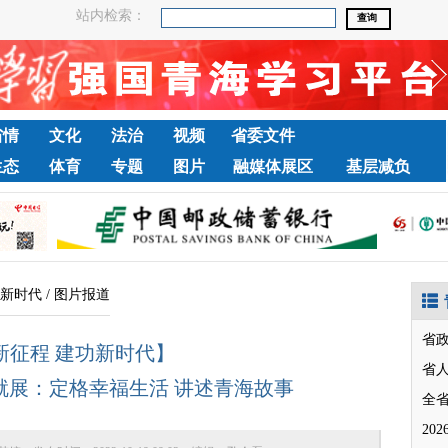
站内检索：
省情
文化
法治
视频
省委文件
生态
体育
专题
图片
融媒体展区
基层减负
功新时代
/
图片报道
省
新征程 建功新时代】
就展：定格幸福生活 讲述青海故事
20