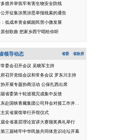
省多措并举筑牢有害生物安全防线
于公开征集涉黑涉恶举报线索的通告
海：低成本资金赋能民营小微发展
首原创歌曲 把家乡西宁唱给你听
省领导动态
省委
省政府
委常委会召开会议 吴晓军主持
政府召开党组会议和常务会议 罗东川主持
政协开展专题协商活动 公保扎西出席
四届省委第十轮巡视完成集中反馈
王卫东赴国铁青藏集团公司拜会对接工作并座谈
东主宾省展馆举行开馆仪式
三届全省基层理论宣讲大赛颁奖典礼举行
海第三届铸牢中华民族共同体意识论坛开幕