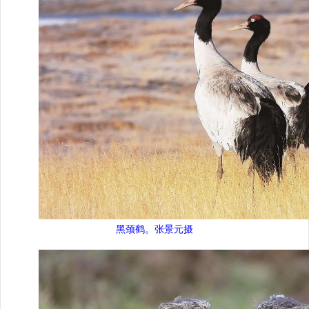
黑颈鹤。张景元摄