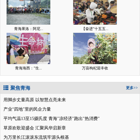
青海果洛：阿尼...
【奋进“十五五...
青海海西：“生...
万亩枸杞迎丰收
聚焦青海
更多>>
用脚步丈量高原 以智慧点亮未来
产业“四地”里的民企力量
平均气温13至15摄氏度 青海"凉经济"跑出"热消费"
草原欢歌迎盛会 汇聚风华启新章
为万里长江滚滚东流筑牢源头根基