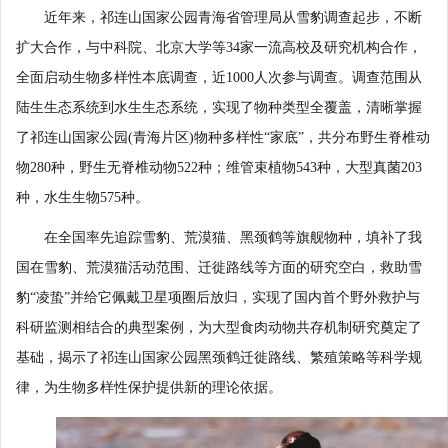
近年来，祁连山国家公园青海省管理局从雪豹调查起步，不断
扩大合作，与中科院、北京大学等34家一流高校及研究机构合作，
全面启动生物多样性本底调查，近1000人次参与调查。调查范围从
陆生生态系统到水生生态系统，实现了物种类型全覆盖，清晰掌握
了祁连山国家公园(青海片区)物种多样性“家底”，共分布野生脊椎动
物280种，野生无脊椎动物522种；维管束植物543种，大型真菌203
种，水生生物575种。
在全国率先追踪雪豹、荒漠猫、黑颈鹤等旗舰物种，填补了我
国在雪豹、荒漠猫活动范围、迁徙路线等方面的研究空白，救助雪
豹“凌蛰”并给它佩戴卫星项圈后放归，实现了国内首个野外救护与
科研监测相结合的典型案例，为大型食肉动物共存机制研究奠定了
基础，揭示了祁连山国家公园黑颈鹤迁徙路线、繁殖策略等科学规
律，为生物多样性保护提供新的理论依据。