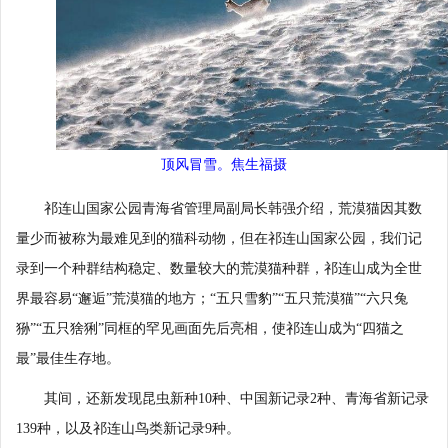
顶风冒雪。焦生福摄
祁连山国家公园青海省管理局副局长韩强介绍，荒漠猫因其数
量少而被称为最难见到的猫科动物，但在祁连山国家公园，我们记
录到一个种群结构稳定、数量较大的荒漠猫种群，祁连山成为全世
界最容易“邂逅”荒漠猫的地方；“五只雪豹”“五只荒漠猫”“六只兔
狲”“五只猞猁”同框的罕见画面先后亮相，使祁连山成为“四猫之
最”最佳生存地。
其间，还新发现昆虫新种10种、中国新记录2种、青海省新记录
139种，以及祁连山鸟类新记录9种。