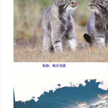
兔狲。鲍永清摄