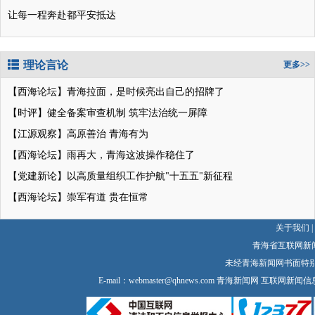
让每一程奔赴都平安抵达
理论言论
更多>>
【西海论坛】青海拉面，是时候亮出自己的招牌了
【时评】健全备案审查机制 筑牢法治统一屏障
【江源观察】高原善治 青海有为
【西海论坛】雨再大，青海这波操作稳住了
【党建新论】以高质量组织工作护航"十五五"新征程
【西海论坛】崇军有道 贵在恒常
关于我们
|
青海省互联网新
未经青海新闻网书面特
E-mail：
webmaster@qhnews.com
青海新闻网 互联网新闻信息服