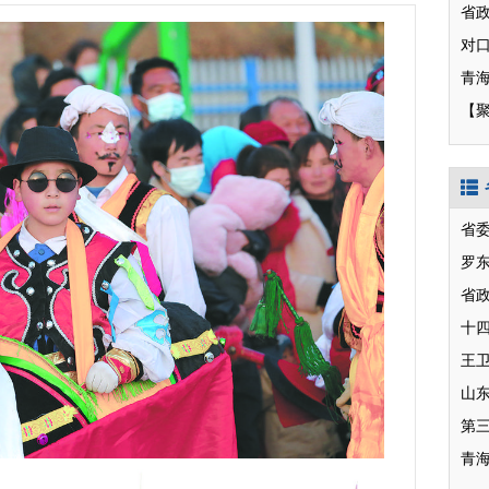
【
省
罗
省
十
山
第
青