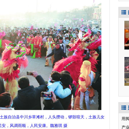
土族自治县中川乡草滩村，人头攒动，锣鼓喧天，土族儿女
用
民安，风调雨顺，人民安康。魏雅琪 摄
产业