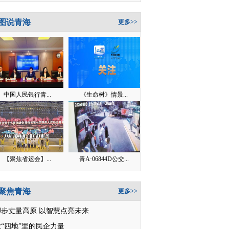
图说青海
更多>>
中国人民银行青...
《生命树》情景...
【聚焦省运会】...
青A·06844D公交...
聚焦青海
更多>>
脚步丈量高原 以智慧点亮未来
“四地”里的民企力量