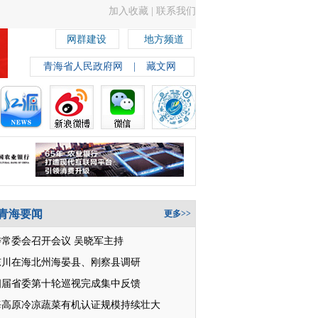
加入收藏
|
联系我们
网群建设
地方频道
青海省人民政府网
|
藏文网
青海要闻
更多>>
委常委会召开会议 吴晓军主持
东川在海北州海晏县、刚察县调研
四届省委第十轮巡视完成集中反馈
海高原冷凉蔬菜有机认证规模持续壮大