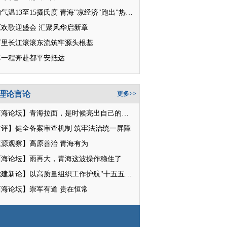
平均气温13至15摄氏度 青海"凉经济"跑出"热消费"
原欢歌迎盛会 汇聚风华启新章
万里长江滚滚东流筑牢源头根基
每一程奔赴都平安抵达
理论言论
更多>>
【西海论坛】青海拉面，是时候亮出自己的招牌了
时评】健全备案审查机制 筑牢法治统一屏障
江源观察】高原善治 青海有为
西海论坛】雨再大，青海这波操作稳住了
【党建新论】以高质量组织工作护航"十五五"新征程
西海论坛】崇军有道 贵在恒常