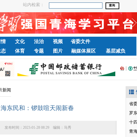
站内检索：
省情
文化
法治
视频
省委文件
生态
体育
专题
图片
融媒体展区
基层减负
片新闻
省
】海东民和：锣鼓喧天闹新春
罗
十
：
发布时间：
2023-01-28 08:29
编辑：
马秀
青