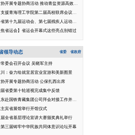
省政协开展专题协商活动 推动青盐资源高效开发利用
对口支援青海理工学院第二届高校联席会议召开
青海省第十九届运动会、第七届残疾人运动会明日开幕
聚焦省运会】省运会开幕式这些亮点别错过
省领导动态
省委
省政府
委常委会召开会议 吴晓军主持
东川：奋力绘就宜居宜业宜游和美新图景
政协开展专题协商活动 公保扎西出席
四届省委第十轮巡视完成集中反馈
王卫东赴国铁青藏集团公司拜会对接工作并座谈
东主宾省展馆举行开馆仪式
三届全省基层理论宣讲大赛颁奖典礼举行
海第三届铸牢中华民族共同体意识论坛开幕