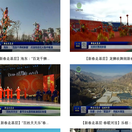
新春走基层】海东：“百龙千狮...
【新春走基层】龙狮欢舞闹新
新春走基层】“百姓天天乐”春...
【新春走基层·春暖河湟】乐都：小.