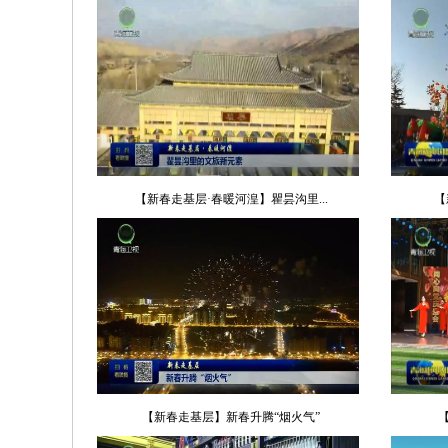
【新春走基层·春暖河湟】瞿昙沟里...
【
【新春走基层】新春升腾“烟火气”
【