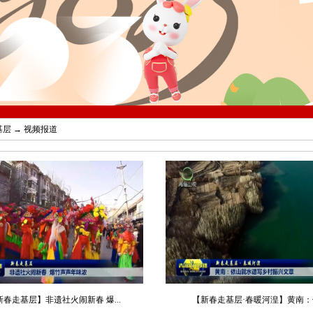
基层
→
视频报道
新春走基层】非遗社火闹新春 爆...
【新春走基层·春暖河湟】黄南：依.