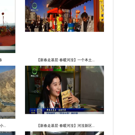
春
【新春走基层·春暖河湟】一个本土...
..
【新春走基层·春暖河湟】河湟新区...