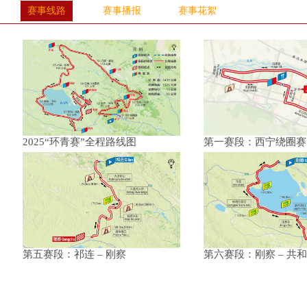
赛事线路
赛事播报
赛事花絮
2025“环青赛”全程路线图
第一赛段：西宁绕圈赛
第五赛段：祁连 – 刚察
第六赛段：刚察 – 共和