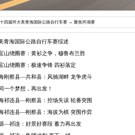
第二十四届环大美青海国际公路自行车赛
→
聚焦环湖赛
美青海国际公路自行车赛综述
同宝山绕圈赛：黄衫之争，穆鲁布兰胜
宝山绕圈赛：极速争锋 四衫落定
海刚察县—共和县：风驰湖畔 龙争虎斗
同一个梦想，再出发！
海祁连县—刚察县：控场失误 轮番突围
海祁连县—刚察县：海拔为棋 突围作弈
源—祁连：好景好赛段 蓄力再出发