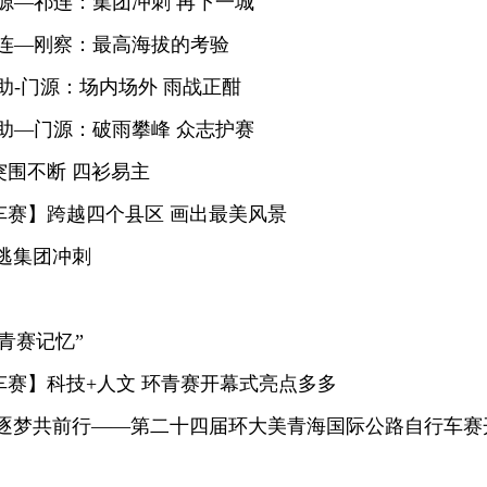
源—祁连：集团冲刺 再下一城
连—刚察：最高海拔的考验
助-门源：场内场外 雨战正酣
助—门源：破雨攀峰 众志护赛
围不断 四衫易主
赛】跨越四个县区 画出最美风景
逃集团冲刺
青赛记忆”
赛】科技+人文 环青赛开幕式亮点多多
 逐梦共前行——第二十四届环大美青海国际公路自行车赛