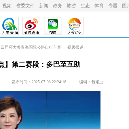
视频
省委文件
新闻
政务
旅游
生态
体育
专题
图
二十四届环大美青海国际公路自行车赛
→
视频报道
看点】第二赛段：多巴至互助
发布时间：2025-07-06 22:24:18
编辑：包拓业