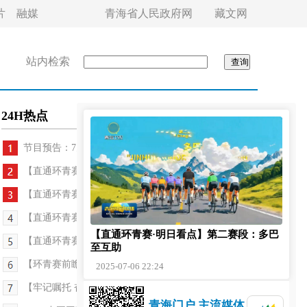
片
融媒
青海省人民政府网
藏文网
站内检索
24H热点
节目预告：7月7日13点我台青海卫视现场直播202...
【直通环青赛·明日看点】第二赛段：多巴至互助
【直通环青赛·赛段掠影】魅力夏都 丁香之城 雪豹之都
【直通环青赛】西宁绕圈赛：跨越山海 逐梦夏都
【直通环青赛·明日看点】第二赛段：多巴
【直通环青赛】第一赛段：意大利波蒂探索马耳他车...
至互助
【环青赛前瞻】青海公路养护部门护航环青赛
2025-07-06 22:24
【牢记嘱托 奋发有为·实干】青海省体育局：精心筹...
青海门户 主流媒体