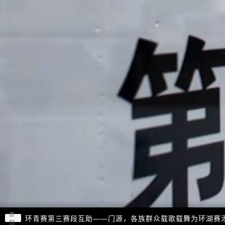
原
环青赛第三赛段互助——门源，各族群众载歌载舞为环湖赛
创