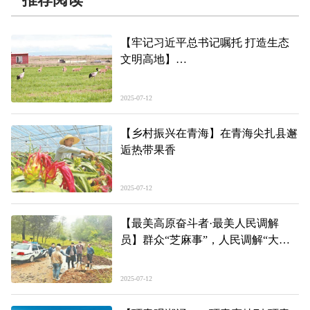
【牢记习近平总书记嘱托 打造生态
文明高地】
大天鹅刚走，黑颈鹤又来
仙女湾上演不间断的生态狂欢
2025-07-12
【乡村振兴在青海】在青海尖扎县邂
逅热带果香
2025-07-12
【最美高原奋斗者·最美人民调解
员】群众“芝麻事”，人民调解“大实
事”
——记海东市民和回族土族自治县满
2025-07-12
坪镇人民调解委员会副主任马福云