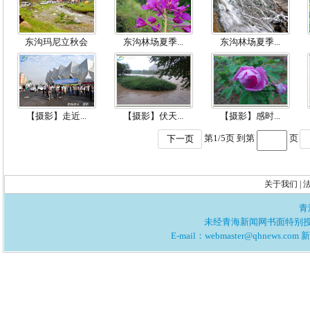
东沟玛尼立秋会
东沟林场夏季...
东沟林场夏季...
【摄影】走近...
【摄影】伏天...
【摄影】感时...
第
1
/
5
页 到第
页
下一页
关于我们
|
青
未经青海新闻网书面特别
E-mail：
webmaster@qhnews.com
新