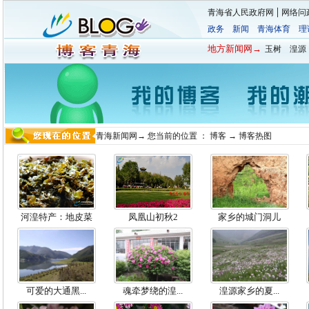
|
青海省人民政府网
网络问
政务
新闻
青海体育
理
地方新闻网→
玉树
湟源
青海新闻网
→ 您当前的位置 ：
博客
→
博客热图
河湟特产：地皮菜
凤凰山初秋2
家乡的城门洞儿
可爱的大通黑...
魂牵梦绕的湟...
湟源家乡的夏...