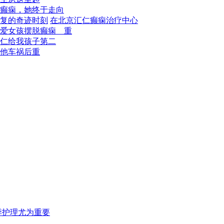
癫痫，她终于走向
学相结合
在北京汇仁癫痫治疗中心
癫痫病的
爱女孩摆脱癫痫 重
了丰富的
仁给我孩子第二
者好评。
他车祸后重
高的技术
疗方式多
病，并得
国内外医
季护理尤为重要