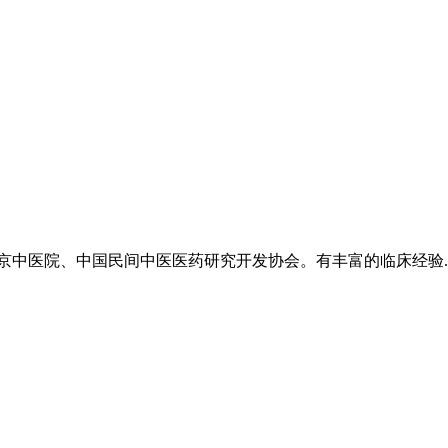
于湖南中医药大学中医专业，自幼受祖传中医的熏陶和指教...
中医院、中国民间中医医药研究开发协会。有丰富的临床经验..