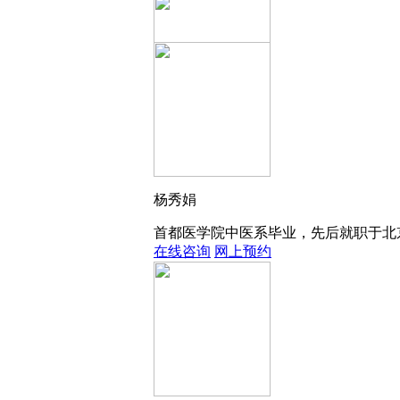
张志高
中国抗癫痫协会会员出生中医世家，毕业
杨秀娟
在线咨询
网上预约
首都医学院中医系毕业，先后就职于北京
在线咨询
网上预约
王翔