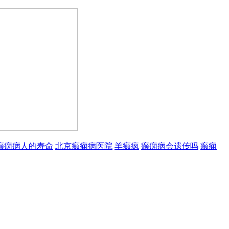
癫痫病人的寿命
北京癫痫病医院
羊癫疯
癫痫病会遗传吗
癫痫