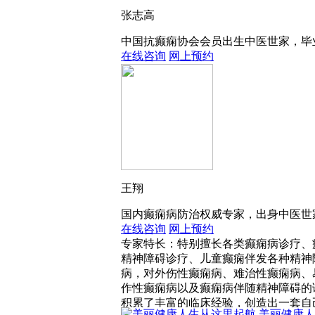
国内癫痫病防治权威专家，出身中医世家
张志高
在线咨询
网上预约
中国抗癫痫协会会员出生中医世家，毕业
在线咨询
网上预约
王翔
国内癫痫病防治权威专家，出身中医世家
在线咨询
网上预约
专家特长：特别擅长各类癫痫病诊疗、
精神障碍诊疗、儿童癫痫伴发各种精神
病，对外伤性癫痫病、难治性癫痫病、
作性癫痫病以及癫痫病伴随精神障碍的
积累了丰富的临床经验，创造出一套自
美丽健康人