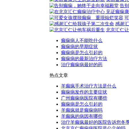
治疗方案。
告别
专家特长：擅长运用中医国粹与现代医
治疗癫痫疾病顽疾，对各种类型的女性
可
分型与诊治及难治性癫痫的治疗，积累
感谢汇
临床经验，取得了满意的疗效，受到患
北京汇仁让
专家特长：尤其在癫痫病领域里具有很
研发能力和科研经验，擅长运用综合治
癫痫病人不能吃什么
系统的全方位地去诊治各种类型的癫痫
癫痫病的早期症状
到业内人士的肯定。屡获科研奖励，对
癫痫病是怎么引起的
坛产生了重大而又深远的影响。
癫痫病的最新治疗方法
治疗癫痫病最好的药
热点文章
羊癫疯手术治疗方法是什么
癫痫病发作的主要症状
广州癫痫病医院有哪些
癫痫病是怎么引起的
羊癫疯就是癫痫病吗
羊癫疯的病因有哪些
治疗羊癫疯最好的医院告诉您冬
北京京仁癫痫病医院是公立的吗