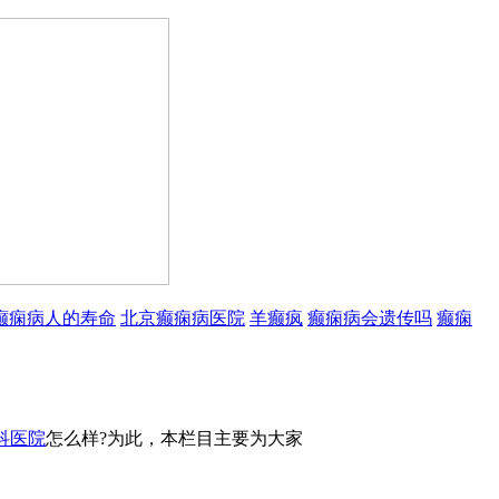
癫痫病人的寿命
北京癫痫病医院
羊癫疯
癫痫病会遗传吗
癫痫
科医院
怎么样?为此，本栏目主要为大家