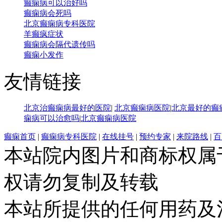
癫痫病可以治好吗
癫痫病会死吗
北京癫痫病专科医院
羊癫疯症状
癫痫病会隔代遗传吗
癫痫小发作
友情链接
北京治癫痫病最好的医院
|
北京癫痫病医院
|
北京最好的癫
痫病可以治愈吗
|
北京癫痫病医院
癫痫首页
|
癫痫病专科医院
|
在线挂号
|
预约专家
|
来院路线
|
百
本站院内图片和商标权属
权请勿复制及转载
本站所提供的任何用药及