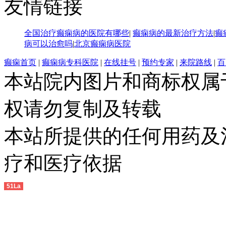
友情链接
全国治疗癫痫病的医院有哪些
|
癫痫病的最新治疗方法
|
癫
病可以治愈吗
|
北京癫痫病医院
癫痫首页
|
癫痫病专科医院
|
在线挂号
|
预约专家
|
来院路线
|
百
本站院内图片和商标权属
权请勿复制及转载
本站所提供的任何用药及
疗和医疗依据
51La