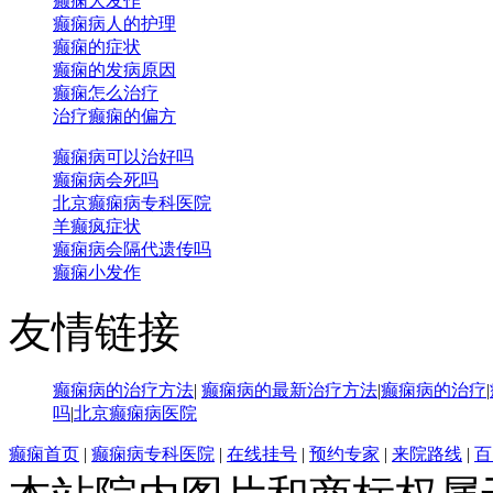
癫痫大发作
癫痫病人的护理
癫痫的症状
癫痫的发病原因
癫痫怎么治疗
治疗癫痫的偏方
癫痫病可以治好吗
癫痫病会死吗
北京癫痫病专科医院
羊癫疯症状
癫痫病会隔代遗传吗
癫痫小发作
友情链接
癫痫病的治疗方法
|
癫痫病的最新治疗方法
|
癫痫病的治疗
|
吗
|
北京癫痫病医院
癫痫首页
|
癫痫病专科医院
|
在线挂号
|
预约专家
|
来院路线
|
百