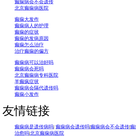
癫痫病会不会遗传
北京癫痫病医院
癫痫大发作
癫痫病人的护理
癫痫的症状
癫痫的发病原因
癫痫怎么治疗
治疗癫痫的偏方
癫痫病可以治好吗
癫痫病会死吗
北京癫痫病专科医院
羊癫疯症状
癫痫病会隔代遗传吗
癫痫小发作
友情链接
癫痫病是遗传病吗
|
癫痫病会遗传吗
|
癫痫病会不会遗传
|
癫
治愈吗
|
北京癫痫病医院