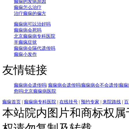
癫痫的发病原因
癫痫怎么治疗
治疗癫痫的偏方
癫痫病可以治好吗
癫痫病会死吗
北京癫痫病专科医院
羊癫疯症状
癫痫病会隔代遗传吗
癫痫小发作
友情链接
癫痫病会遗传吗
|
癫痫病会遗传吗
|
癫痫病会不会遗传
|
癫痫
愈吗
|
北京癫痫病医院
癫痫首页
|
癫痫病专科医院
|
在线挂号
|
预约专家
|
来院路线
|
百
本站院内图片和商标权属
权请勿复制及转载