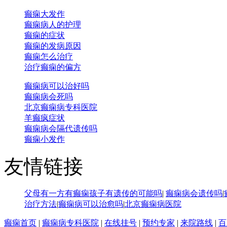
癫痫大发作
癫痫病人的护理
癫痫的症状
癫痫的发病原因
癫痫怎么治疗
治疗癫痫的偏方
癫痫病可以治好吗
癫痫病会死吗
北京癫痫病专科医院
羊癫疯症状
癫痫病会隔代遗传吗
癫痫小发作
友情链接
父母有一方有癫痫孩子有遗传的可能吗
|
癫痫病会遗传吗
|
治疗方法
|
癫痫病可以治愈吗
|
北京癫痫病医院
癫痫首页
|
癫痫病专科医院
|
在线挂号
|
预约专家
|
来院路线
|
百