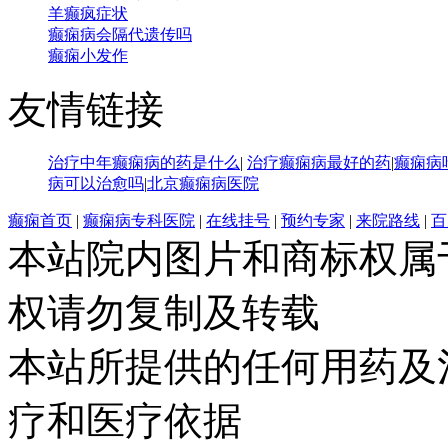
羊癫疯症状
癫痫病会隔代遗传吗
癫痫小发作
友情链接
治疗中年癫痫病的药是什么
|
治疗癫痫病最好的药
|
癫痫病
病可以治愈吗
|
北京癫痫病医院
癫痫首页
|
癫痫病专科医院
|
在线挂号
|
预约专家
|
来院路线
|
百
本站院内图片和商标权属
权请勿复制及转载
本站所提供的任何用药及
疗和医疗依据