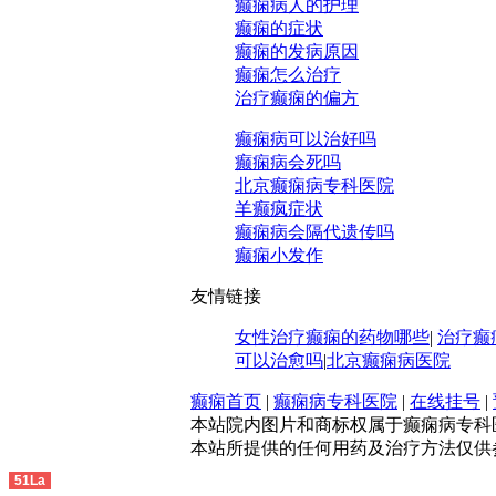
癫痫病人的护理
癫痫的症状
癫痫的发病原因
癫痫怎么治疗
治疗癫痫的偏方
癫痫病可以治好吗
癫痫病会死吗
北京癫痫病专科医院
羊癫疯症状
癫痫病会隔代遗传吗
癫痫小发作
友情链接
女性治疗癫痫的药物哪些
|
治疗癫
可以治愈吗
|
北京癫痫病医院
癫痫首页
|
癫痫病专科医院
|
在线挂号
|
本站院内图片和商标权属于癫痫病专科
本站所提供的任何用药及治疗方法仅供
51La