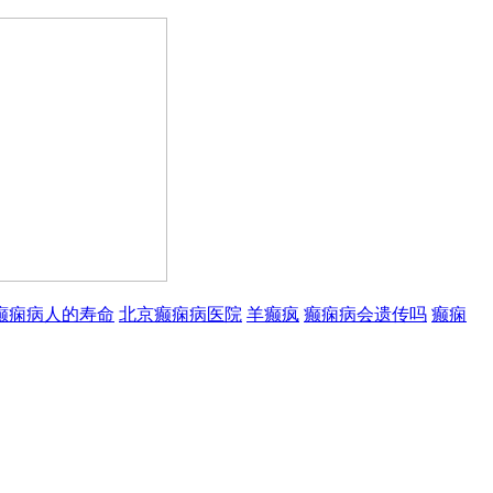
癫痫病人的寿命
北京癫痫病医院
羊癫疯
癫痫病会遗传吗
癫痫