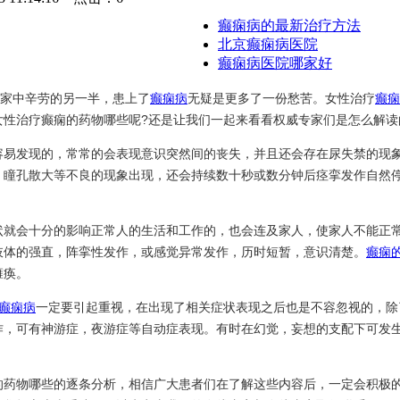
癫痫病的最新治疗方法
北京癫痫病医院
癫痫病医院哪家好
在家中辛劳的另一半，患上了
癫痫病
无疑是更多了一份愁苦。女性治疗
癫痫
性治疗癫痫的药物哪些呢?还是让我们一起来看看权威专家们是怎么解读
容易发现的，常常的会表现意识突然间的丧失，并且还会存在尿失禁的现象
，瞳孔散大等不良的现象出现，还会持续数十秒或数分钟后痉挛发作自然
状就会十分的影响正常人的生活和工作的，也会连及家人，使家人不能正
肢体的强直，阵挛性发作，或感觉异常发作，历时短暂，意识清楚。
癫痫
瘫痪。
癫痫病
一定要引起重视，在出现了相关症状表现之后也是不容忽视的，除
作，可有神游症，夜游症等自动症表现。有时在幻觉，妄想的支配下可发
的药物哪些的逐条分析，相信广大患者们在了解这些内容后，一定会积极