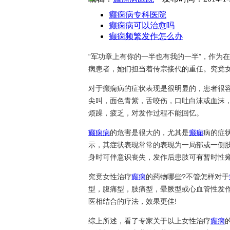
癫痫病专科医院
癫痫病可以治愈吗
癫痫频繁发作怎么办
“军功章上有你的一半也有我的一半”，作为
病患者，她们担当着传宗接代的重任。究竟女
对于癫痫病的症状表现是很明显的，患者很
尖叫，面色青紫，舌咬伤，口吐白沫或血沫
烦躁，疲乏，对发作过程不能回忆。
癫痫病
的危害是很大的，尤其是
癫痫
病的症
示，其症状表现常常的表现为一局部或一侧
身时可伴意识丧失，发作后患肢可有暂时性
究竟女性治疗
癫痫
的药物哪些?不管怎样对于
型，腹痛型，肢痛型，晕厥型或心血管性发
医相结合的疗法，效果更佳!
综上所述，看了专家关于以上女性治疗
癫痫