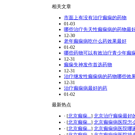
相关文章
市面上有没有治疗癫痫的药物
01-03
哪些治疗先天性癫痫病的药物最
12-30
老年癫痫病吃什么药效果最好
01-02
哪些药物可以有效治疗青少年癫
12-31
癫痫失神发作首选药物
12-31
治疗继发性癫痫病的药物哪些效
12-31
治疗癫痫病最好的药
01-02
最新热点
·
[
北京癫痫...
]
北京治疗癫痫最好的.
·
[
北京癫痫...
]
北京癫痫病医院怎
·
[
北京癫痫...
]
北京癫痫病医院哪
·
[
北京癫痫...
]
北京癫痫病医院排