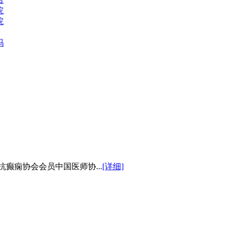
院
院
吗
癫痫协会会员中国医师协...
[详细]