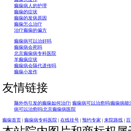
癫痫病人的护理
癫痫的症状
癫痫的发病原因
癫痫怎么治疗
治疗癫痫的偏方
癫痫病可以治好吗
癫痫病会死吗
北京癫痫病专科医院
羊癫疯症状
癫痫病会隔代遗传吗
癫痫小发作
友情链接
脑外伤引发的癫痫如何治疗
|
癫痫病可以治愈吗
|
癫痫病能
病可以治愈吗
|
北京癫痫病医院
癫痫首页
|
癫痫病专科医院
|
在线挂号
|
预约专家
|
来院路线
|
百