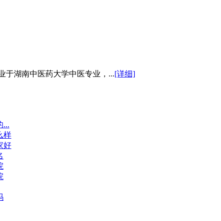
于湖南中医药大学中医专业，...
[详细]
..
么样
家好
名
院
院
吗