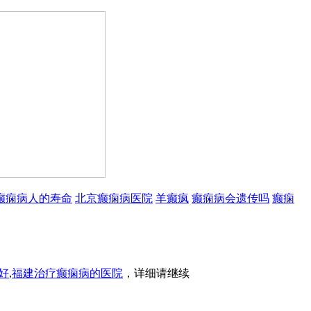
癫痫病人的寿命
北京癫痫病医院
羊癫疯
癫痫病会遗传吗
癫痫
好
,
福建治疗癫痫病的医院
，详细请继续