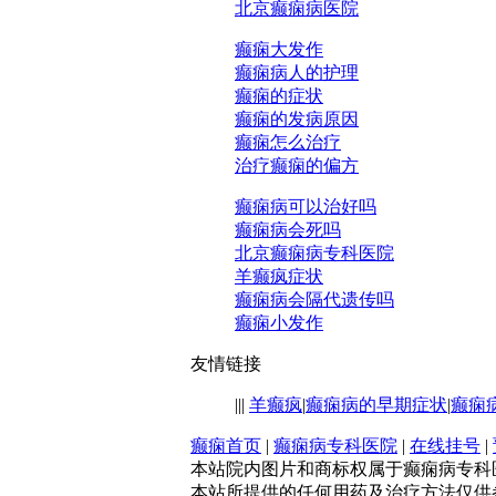
北京癫痫病医院
癫痫大发作
癫痫病人的护理
癫痫的症状
癫痫的发病原因
癫痫怎么治疗
治疗癫痫的偏方
癫痫病可以治好吗
癫痫病会死吗
北京癫痫病专科医院
羊癫疯症状
癫痫病会隔代遗传吗
癫痫小发作
友情链接
|
|
|
羊癫疯
|
癫痫病的早期症状
|
癫痫
癫痫首页
|
癫痫病专科医院
|
在线挂号
|
本站院内图片和商标权属于癫痫病专科
本站所提供的任何用药及治疗方法仅供