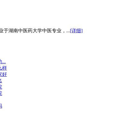
于湖南中医药大学中医专业，...
[详细]
..
么样
家好
名
院
院
吗