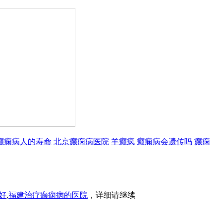
癫痫病人的寿命
北京癫痫病医院
羊癫疯
癫痫病会遗传吗
癫痫
好
,
福建治疗癫痫病的医院
，详细请继续