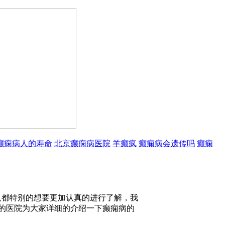
癫痫病人的寿命
北京癫痫病医院
羊癫疯
癫痫病会遗传吗
癫痫
人都特别的想要更加认真的进行了解，我
的医院为大家详细的介绍一下癫痫病的