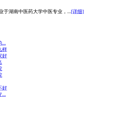
于湖南中医药大学中医专业，...
[详细]
..
么样
家好
名
院
院
不好
..