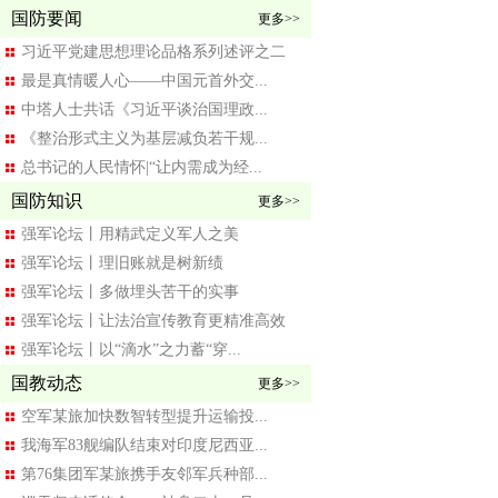
国防要闻
更多>>
习近平党建思想理论品格系列述评之二
最是真情暖人心——中国元首外交...
中塔人士共话《习近平谈治国理政...
《整治形式主义为基层减负若干规...
总书记的人民情怀|“让内需成为经...
国防知识
更多>>
强军论坛丨用精武定义军人之美
强军论坛丨理旧账就是树新绩
强军论坛丨多做埋头苦干的实事
强军论坛丨让法治宣传教育更精准高效
强军论坛丨以“滴水”之力蓄“穿...
国教动态
更多>>
空军某旅加快数智转型提升运输投...
我海军83舰编队结束对印度尼西亚...
第76集团军某旅携手友邻军兵种部...