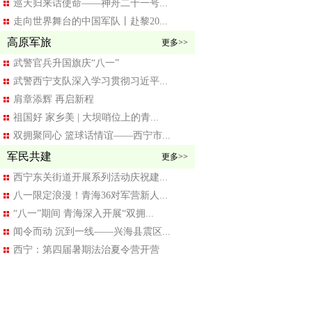
巡天归来话使命——神舟二十一号...
走向世界舞台的中国军队丨赴黎20...
高原军旅
更多>>
武警官兵升国旗庆“八一”
武警西宁支队深入学习贯彻习近平...
肩章添辉 再启新程
祖国好 家乡美 | 大坝哨位上的青...
双拥聚同心 篮球话情谊——西宁市...
军民共建
更多>>
西宁东关街道开展系列活动庆祝建...
八一限定浪漫！青海36对军营新人...
“八一”期间 青海深入开展“双拥...
闻令而动 沉到一线——兴海县震区...
西宁：第四届暑期法治夏令营开营