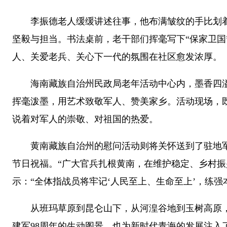
李振德老人缓缓讲述往事，他布满皱纹的手比划着
坚毅与担当。书法桌前，老干部们挥毫写下“保家卫国
人、关爱老兵、关心下一代的氛围在社区愈发浓厚。
海南藏族自治州民政局老年活动中心内，墨香四溢。7
挥毫泼墨，用艺术致敬军人、赞美家乡。活动现场，
说着对军人的崇敬、对祖国的热爱。
黄南藏族自治州的慰问活动则将关怀送到了驻地军警
节日祝福。“广大官兵扎根黄南，在维护稳定、乡村振
示：“全体指战员将牢记‘人民至上、生命至上’，练
从班玛草原到昆仑山下，从河湟谷地到玉树高原，青
建军98周年的生动图景，也为新时代青海的发展注入