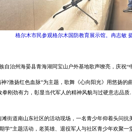
格尔木市民参观格尔木国防教育展示馆。冉志敏 
族自治州海晏县青海湖同宝山户外基地歌声嘹亮，庆祝“中
精神?激扬红色血脉”为主题，歌舞《心向阳光》用悠扬的
敌拳刚劲有力，彰显当代军人的精神风貌与过硬意志品质
滩街道南山东社区的活动现场，一名青少年仰着头问抗美
期学”主题活动，老英雄、退役军人与社区青少年欢聚一堂