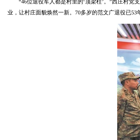
“46位退役军人都是村里的‘顶梁柱’。”西庄村党
业，让村庄面貌焕然一新。70多岁的范文广退役已5