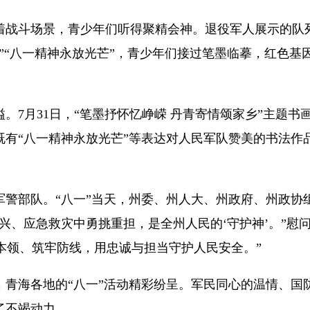
战斗场景，青少年们听得聚精会神。退役军人展示的队列
”“八一精神永放光芒”，青少年们接过笔墨临摹，红色基
月31日，“笔墨抒怀忆峥嵘 丹青寄情颂家乡”主题书
既有“八一精神永放光芒”等表达对人民军队赞美的书法作
部队。“八一”当天，州委、州人大、州政府、州政协
兴、应急救灾中勇挑重担，是全州人民的‘守护神’。”慰
强本领、筑牢防线，用忠诚与担当守护人民安全。”
海各地的“八一”活动精彩纷呈。军民同心的温情、国
了不竭动力。