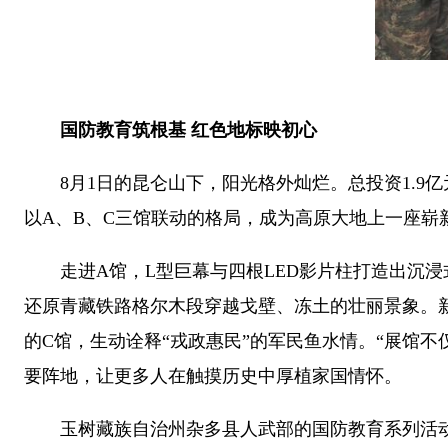
国防教育筑根基 红色地标映初心
8月1日的昆仑山下，阳光格外灿烂。总投资1.9
以A、B、C三馆联动的格局，成为高原大地上一座崭
走进A馆，L型巨幕与四根LED影片柱打造出沉浸
还原青藏铁路格尔木段穿越戈壁、冻土的壮丽景象。新
的C馆，生动诠释“戎政惠民”的军民鱼水情。“展馆
要阵地，让更多人在触摸历史中厚植家国情怀。
玉树藏族自治州杂多县人武部的国防教育系列活动同