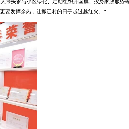
军人带头参与小区绿化、定期组织升国旗、投身家政服务
们更要发挥余热，让搬迁村的日子越过越红火。”