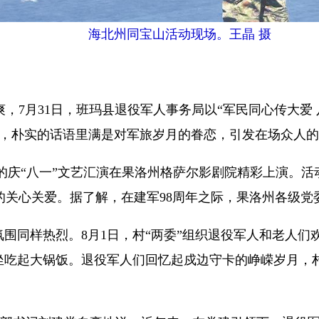
海北州同宝山活动现场。王晶 摄
月31日，班玛县退役军人事务局以“军民同心传大爱 
匣，朴实的话语里满是对军旅岁月的眷恋，引发在场众人
庆“八一”文艺汇演在果洛州格萨尔影剧院精彩上演。活动
的关心关爱。据了解，在建军98周年之际，果洛州各级党
围同样热烈。8月1日，村“两委”组织退役军人和老人们
围坐吃起大锅饭。退役军人们回忆起戍边守卡的峥嵘岁月，