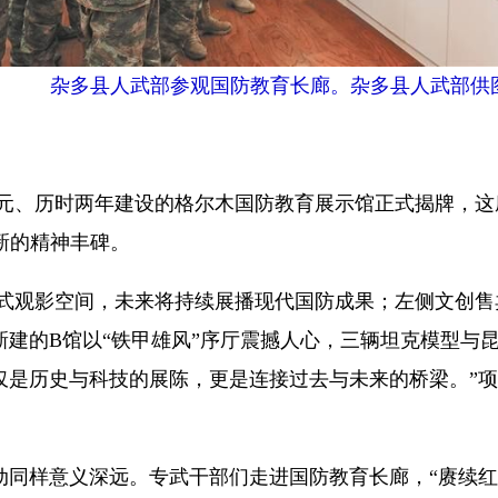
杂多县人武部参观国防教育长廊。杂多县人武部供
亿元、历时两年建设的格尔木国防教育展示馆正式揭牌，
新的精神丰碑。
式观影空间，未来将持续展播现代国防成果；左侧文创售
建的B馆以“铁甲雄风”序厅震撼人心，三辆坦克模型与
不仅是历史与科技的展陈，更是连接过去与未来的桥梁。”
样意义深远。专武干部们走进国防教育长廊，“赓续红色