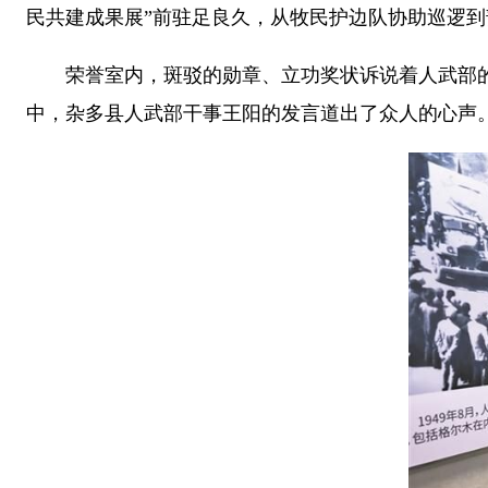
民共建成果展”前驻足良久，从牧民护边队协助巡逻到
荣誉室内，斑驳的勋章、立功奖状诉说着人武部的光
中，杂多县人武部干事王阳的发言道出了众人的心声