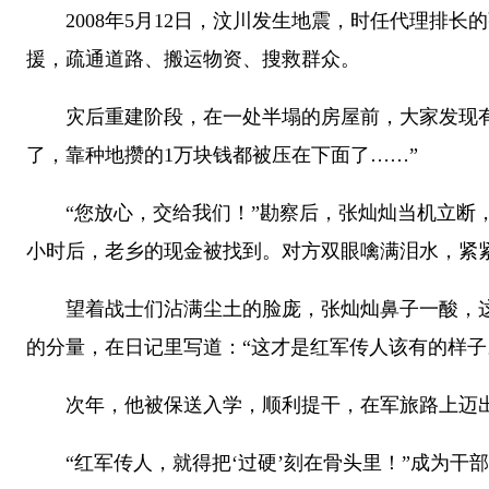
2008年5月12日，汶川发生地震，时任代理排长
援，疏通道路、搬运物资、搜救群众。
灾后重建阶段，在一处半塌的房屋前，大家发现有位
了，靠种地攒的1万块钱都被压在下面了……”
“您放心，交给我们！”勘察后，张灿灿当机立断，
小时后，老乡的现金被找到。对方双眼噙满泪水，紧
望着战士们沾满尘土的脸庞，张灿灿鼻子一酸，这群
的分量，在日记里写道：“这才是红军传人该有的样子
次年，他被保送入学，顺利提干，在军旅路上迈出
“红军传人，就得把‘过硬’刻在骨头里！”成为干