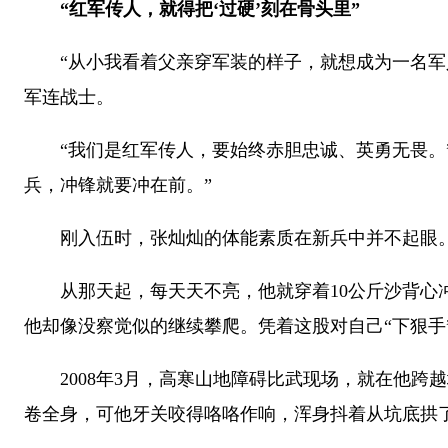
“红军传人，就得把‘过硬’刻在骨头里”
“从小我看着父亲穿军装的样子，就想成为一名军人。
军连战士。
“我们是红军传人，要始终赤胆忠诚、英勇无畏。”
兵，冲锋就要冲在前。”
刚入伍时，张灿灿的体能素质在新兵中并不起眼。每
从那天起，每天天不亮，他就穿着10公斤沙背心冲
他却像没察觉似的继续攀爬。凭着这股对自己“下狠手
2008年3月，高寒山地障碍比武现场，就在他跨
卷全身，可他牙关咬得咯咯作响，浑身抖着从坑底拱