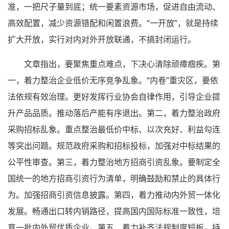
准，一把尺子量到底；统一要素资源市场，促进自由流动、
高效配置，减少资源错配和闲置浪费。“一开放”，就是持续
扩大开放，实行对内对外开放联通，不搞封闭运行。
文章指出，要聚焦重点难点，下决心清除顽瘴痼疾。第
一，着力整治企业低价无序竞争乱象。“内卷”重灾区，要依
法依规有效治理。更好发挥行业协会自律作用，引导企业提
升产品品质。推动落后产能有序退出。第二，着力整治政府
采购招标乱象。重点整治最低价中标、以次充好、利益勾连
等突出问题。规范政府采购和招标投标，加强对中标结果的
公平性审查。第三，着力整治地方招商引资乱象。要制定全
国统一的地方招商引资行为清单，明确鼓励和禁止的具体行
为。加强招商引资信息披露。第四，着力推动内外贸一体化
发展。畅通出口转内销路径，提高国内国际标准一致性，培
育一批内外贸优质企业。第五，着力补齐法规制度短板。持