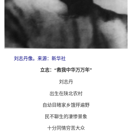
刘志丹像。来源：新华社
立志：“救我中华万万年”
刘志丹
出生在陕北农村
自幼目睹家乡饿殍遍野
民不聊生的凄惨景象
十分同情穷苦大众