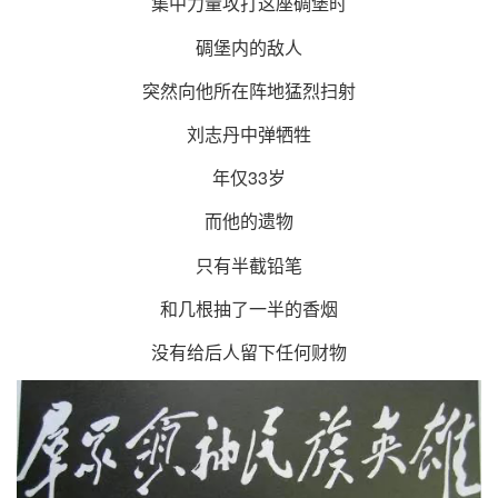
集中力量攻打这座碉堡时
碉堡内的敌人
突然向他所在阵地猛烈扫射
刘志丹中弹牺牲
年仅33岁
而他的遗物
只有半截铅笔
和几根抽了一半的香烟
没有给后人留下任何财物