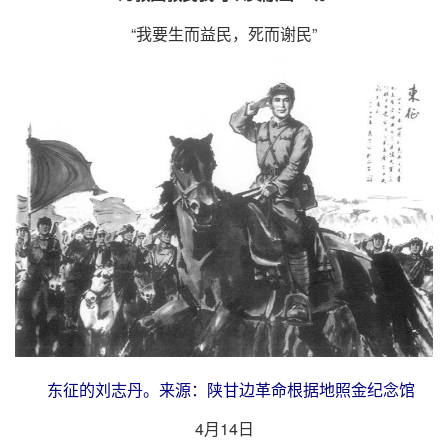
“我要生而益民，死而谢民”
东征的刘志丹。来源：陕甘边革命根据地照金纪念馆
4月14日