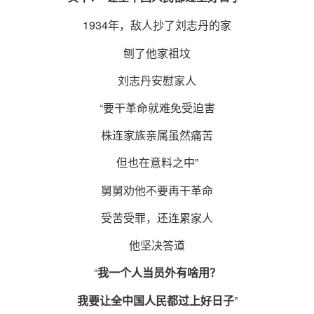
1934年，敌人抄了刘志丹的家
刨了他家祖坟
刘志丹安慰家人
“要干革命就难免受迫害
株连家族亲属虽然痛苦
但也在意料之中”
舅舅劝他不要再干革命
受苦受罪，还连累家人
他坚决答道
“
我一个人当员外有啥用？
”
我要让全中国人民都过上好日子