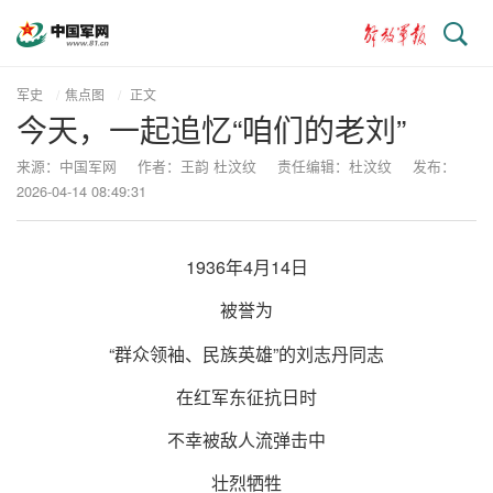
搜
索
军史
焦点图
正文
今天，一起追忆“咱们的老刘”
来源：中国军网
作者：王韵 杜汶纹
责任编辑：杜汶纹
发布：
2026-04-14 08:49:31
1936年4月14日
被誉为
“群众领袖、民族英雄”的刘志丹同志
在红军东征抗日时
不幸被敌人流弹击中
壮烈牺牲