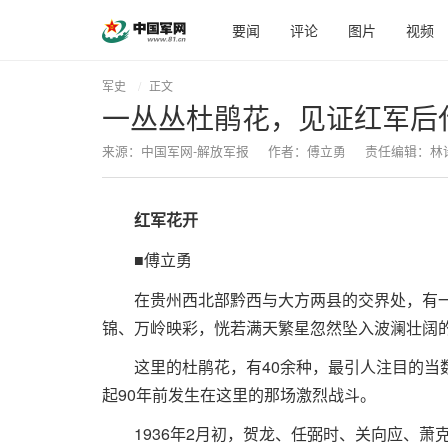
要闻
评论
图片
视频
军史
正文
一丛丛杜鹃花，见证红军后
来源：中国军网-解放军报
作者：傅立勇
责任编辑：林
红军花开
■傅立勇
在贵州西北部黔西与大方两县的交界处，有一
锦、万岭映彩，恍若满天繁星忽然坠入波澜壮阔的
这里的杜鹃花，有40余种，最引人注目的当
起90年前发生在这里的那场激烈战斗。
1936年2月初，贺龙、任弼时、关向应、