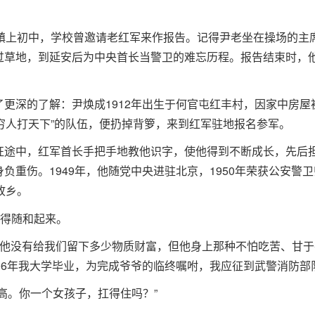
。
堡镇上初中，学校曾邀请老红军来作报告。记得尹老坐在操场的主
过草地，到延安后为中央首长当警卫的难忘历程。报告结束时，
更深的了解：尹焕成1912年出生于何官屯红丰村，因家中房
为穷人打天下”的队伍，便扔掉背箩，来到红军驻地报名参军。
途中，红军首长手把手地教他识字，使他得到不断成长，先后担
重伤。1949年，他随党中央进驻北京，1950年荣获公安警卫
故乡。
变得随和起来。
的。他没有给我们留下多少物质财富，但他身上那种不怕吃苦、甘
06年我大学毕业，为完成爷爷的临终嘱咐，我应征到武警消防部队
高。你一个女孩子，扛得住吗？”