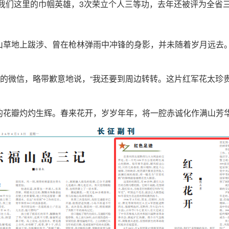
我们这里的巾帼英雄，3次荣立个人三等功，去年还被评为全省三
山草地上跋涉、曾在枪林弹雨中冲锋的身影，并未随着岁月远去
我的微信，略带歉意地说，“我还要到周边转转。这片红军花太珍
的花瓣灼灼生辉。春来花开，岁岁年年，将一腔赤诚化作满山芳