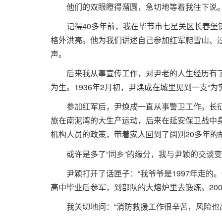
他们的双眼瞪得溜圆，急切地等着我往下说
记得40多年前，我在毕节市七星关区长春
格外洪亮。他为我们讲述自己参加红军爬雪山、
声。
后来我从事宣传工作，对尹老的人生经历有了
为生。1936年2月初，尹焕成在城里见到一支“
参加红军后，尹焕成一直从事警卫工作。长征
旅在南泥湾的大生产运动，后来在延安保卫战中身负
机构人员的政策，带着家人回到了阔别20多年的
或许是多了“同乡”的缘分，我与尹颖的交谈
尹颖打开了话匣子：“我爷爷是1997年走
高中毕业后参军，到部队的大熔炉里去锻炼。20
我关切地问：“消防救援工作很辛苦，风险也