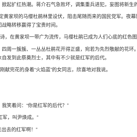
，掀起扩红热潮。蒋介石气急败坏，调集重兵进犯，妄图将新生
在大定黄家坝的马缨杜鹃林里设伏，阻击尾随而来的国民党军。夜
团战略转移赢得了宝贵时间。
句诗，在黄家坝一带广为流传，马缨杜鹃已成为人们心底的红色
，四周一簇簇、一丛丛杜鹃花开得正盛，宛若为先烈敬献的花环
众自发到此祭奠烈士，其中有不少就是红军的后代。
位刚献完花的身着“火焰蓝”的女同志，欣喜地对我说。
我笑着问：“你是红军的后代？”
红军，叫尹焕成。”
走出去的红军啊！”