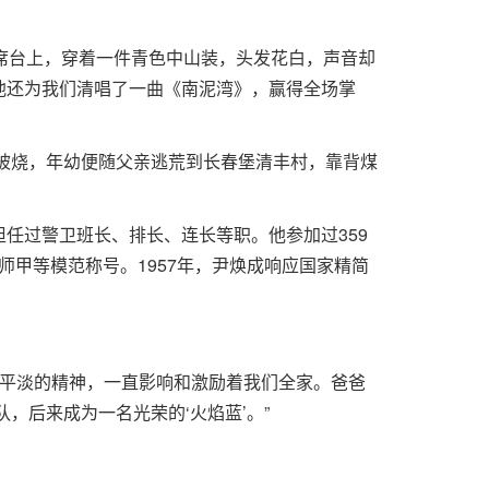
席台上，穿着一件青色中山装，头发花白，声音却
他还为我们清唱了一曲《南泥湾》，赢得全场掌
屋被烧，年幼便随父亲逃荒到长春堡清丰村，靠背煤
任过警卫班长、排长、连长等职。他参加过359
师甲等模范称号。1957年，尹焕成响应国家精简
于平淡的精神，一直影响和激励着我们全家。爸爸
，后来成为一名光荣的‘火焰蓝’。”