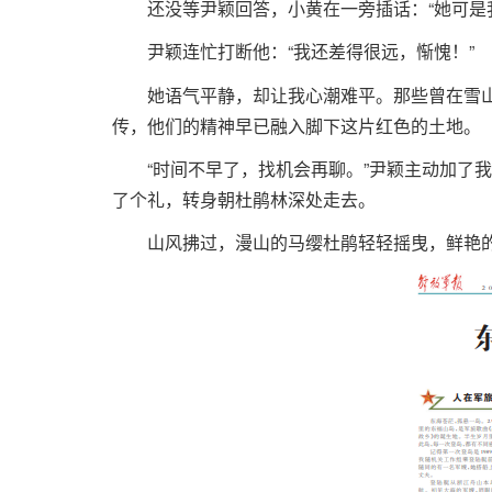
还没等尹颖回答，小黄在一旁插话：“她可是
尹颖连忙打断他：“我还差得很远，惭愧！”
她语气平静，却让我心潮难平。那些曾在雪
传，他们的精神早已融入脚下这片红色的土地。
“时间不早了，找机会再聊。”尹颖主动加了
了个礼，转身朝杜鹃林深处走去。
山风拂过，漫山的马缨杜鹃轻轻摇曳，鲜艳