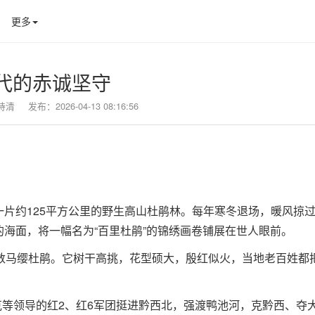
更多
代的赤诚坚守
诗清
发布：2026-04-13 08:16:56
片约125平方公里的野生高山杜鹃林。每年寒冬退场，暖风掠
海面，将一幅名为“百里杜鹃”的锦绣画卷铺展在世人眼前。
数马缨杜鹃。它树干高挑，花型硕大，殷红似火，当地老百姓都把
萧克等领导的红2、红6军团挺进黔西北，强渡鸭池河，克黔西、夺