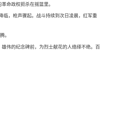
的革命政权扼杀在摇篮里。
幕降临，枪声骤起。战斗持续到次日凌晨，红军重
图腾。
。雄伟的纪念碑前，为烈士献花的人络绎不绝。百