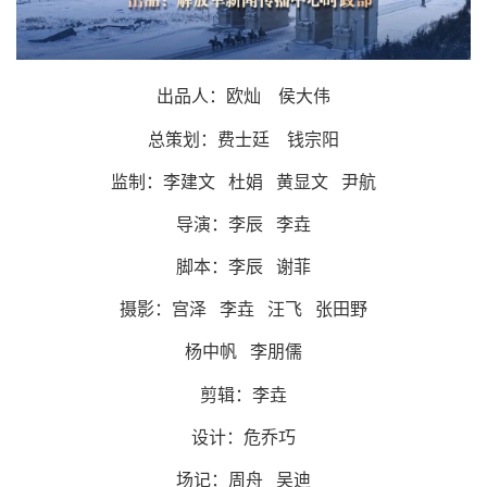
出品人：欧灿 侯大伟
总策划：费士廷 钱宗阳
监制：李建文 杜娟 黄显文 尹航
导演：李辰 李垚
脚本：李辰 谢菲
摄影：宫泽 李垚 汪飞 张田野
杨中帆 李朋儒
剪辑：李垚
设计：危乔巧
场记：周舟 吴迪