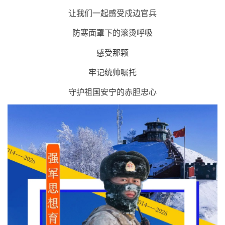
让我们一起感受戍边官兵
防寒面罩下的滚烫呼吸
感受那颗
牢记统帅嘱托
守护祖国安宁的赤胆忠心