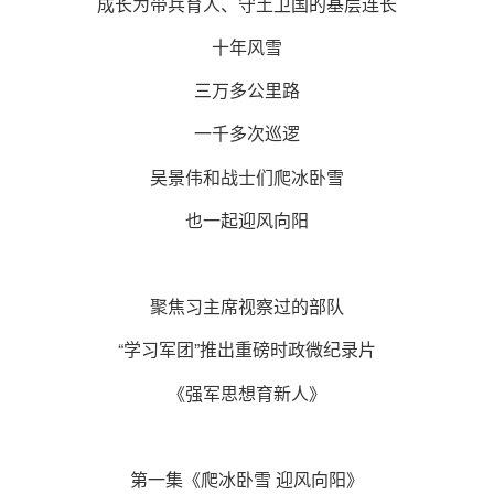
成长为带兵育人、守土卫国的基层连长
十年风雪
三万多公里路
一千多次巡逻
吴景伟和战士们爬冰卧雪
也一起迎风向阳
聚焦习主席视察过的部队
“学习军团”推出重磅时政微纪录片
《强军思想育新人》
第一集《爬冰卧雪 迎风向阳》