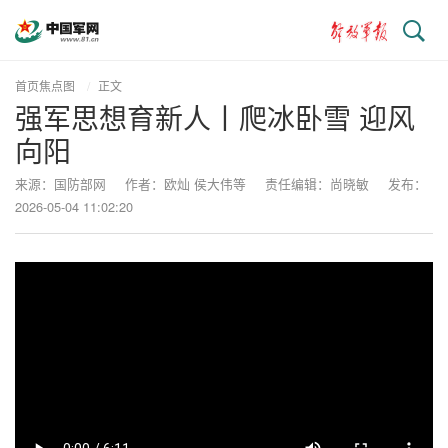
搜
索
首页焦点图
正文
强军思想育新人丨爬冰卧雪 迎风
向阳
来源：国防部网
作者：欧灿 侯大伟等
责任编辑：尚晓敏
发布：
2026-05-04 11:02:20