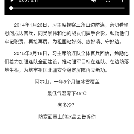
2014年1月26日，习主席视察三角山边防连，亲切看望
慰问戍边官兵，同吴景伟和他的战友们握手合影，勉励他们
牢记职责，再接再厉，为祖国站好岗、放好哨、守好边。
2015年2月16日，习主席给连队全体官兵回信，勉励他
们着力加强连队全面建设，推动强军目标在连队、在边防落
地生根，为筑牢祖国北疆安全稳定屏障再立新功。
阿尔山，一年8个月被冰雪覆盖
最低气温零下45℃
有多冷？
防寒面罩上的冰晶会告诉你