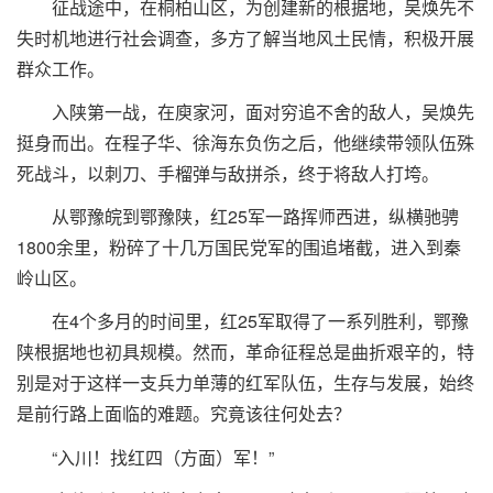
征战途中，在桐柏山区，为创建新的根据地，吴焕先不
失时机地进行社会调查，多方了解当地风土民情，积极开展
群众工作。
入陕第一战，在庾家河，面对穷追不舍的敌人，吴焕先
挺身而出。在程子华、徐海东负伤之后，他继续带领队伍殊
死战斗，以刺刀、手榴弹与敌拼杀，终于将敌人打垮。
从鄂豫皖到鄂豫陕，红25军一路挥师西进，纵横驰骋
1800余里，粉碎了十几万国民党军的围追堵截，进入到秦
岭山区。
在4个多月的时间里，红25军取得了一系列胜利，鄂豫
陕根据地也初具规模。然而，革命征程总是曲折艰辛的，特
别是对于这样一支兵力单薄的红军队伍，生存与发展，始终
是前行路上面临的难题。究竟该往何处去？
“入川！找红四（方面）军！”