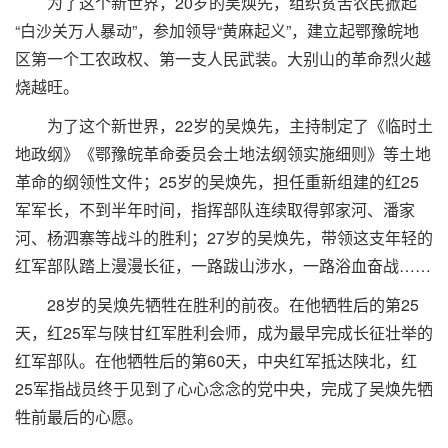
为了这个新世界，20岁的吴焕先，组织贫苦农民掀起
“白沙关万人暴动”，参加领导“黄麻起义”，建立起鄂豫皖地
区第一个工农政权、第一支人民武装。大别山的革命烈火越
烧越旺。
为了这个新世界，22岁的吴焕先，主持制定了《临时土
地政纲》《鄂豫皖革命委员会土地法纲领实施细则》等土地
革命的纲领性文件；25岁的吴焕先，担任重新组建的红25
军军长，不到半年时间，指挥部队连续取得郭家河、潘家
河、杨泗寨等战斗的胜利；27岁的吴焕先，带领这支年轻的
红军部队踏上漫漫长征，一路跋山涉水，一路浴血奋战……
28岁的吴焕先牺牲在胜利的前夜。在他牺牲后的第25
天，红25军与陕甘红军胜利会师，成为最早完成长征壮举的
红军部队。在他牺牲后的第60天，中央红军抵达陕北，红
25军指战员终于见到了心心念念的党中央，完成了吴焕先牺
牲前最后的心愿。