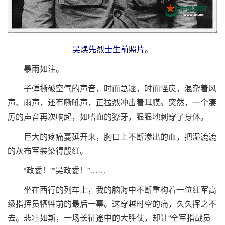
吴焕先烈士生前照片。
暴雨如注。
子弹撕破空气的声音，时而急遽，时而怪戾，混杂着风
声、雨声，还有嘶吼声，正猛烈冲击着耳膜。突然，一个凄
厉的声音再次响起，如嗜血的獠牙，狠狠地刺穿了身体。
巨大的疼痛蔓延开来，胸口上不断渗出的血，把湿漉漉
的灰布军装染得殷红。
“政委！”“吴政委！”……
坐在西行的列车上，我的脑海中不断重构着一位红军高
级指挥员牺牲前的最后一幕。这穿越时空的痛，久久挥之不
去。悲壮如斯，一场长征途中的大胜仗，却让“全军指战员