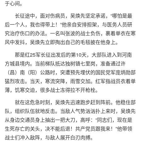
于心间。
长征途中，面对伤病员，吴焕先坚定承诺，“哪怕是最
后一个人，我也得带上！”他亲自安排担架，与医务人员研
究治疗伤口的办法。一名叫张波的战士负伤，裹着单衣在寒
风中发抖，吴焕先立即掏出自己的毛毯披在他身上。
那是红25军长征出发后的第10天，大部队进入到河南
方城县境内。当前梯队抵达独树镇七里岗，准备通过许
（昌）南（阳）公路时，突遭预先埋伏的国民党军庞炳勋部
猛烈攻击。当天，寒流突降，雨雪交加。红军指战员衣着单
薄，饥寒交迫，很多战士冻得拉不开枪栓。
就在这危急时刻，吴焕先迅速跑步赶到阵前。他稳住部
队，组织队伍就地反击。当敌人气势汹汹扑上来时，吴焕先
从身边交通员身上抽出一把大刀，高呼：“同志们，现在是
生死存亡的关头，决不能后退！共产党员跟我来！”他带领
战士们冲入敌阵，与敌人展开白刃肉搏。