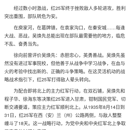
经过数小时激战，红25军终于挫败敌人多轮进攻，胜利
突出重围，部队转危为安。
在庾家河，在葛牌镇，在袁家沟口，在秦安城……每逢
大战、恶战，吴焕先总能出现在部队最需要他的地方，临危
不乱、奋勇当先。
徐向前曾评价吴焕先：赤胆忠心，英勇善战。吴焕先虽
然没有进过军事院校，但他善于从战争中学习战争，在血与
火的考验中找出新的、正确的斗争策略。在这灵活机动的战
略战术指引下，红25军打得敌人晕头转向。
为配合即将北上的主力红军行动，在双石铺，吴焕先和
程子华、徐海东等决策红25军进入甘肃，钳制国民党军、切
断交通要道，策应主力红军顺利北上。从1935年8月14日到
31日，红25军在西（安）兰（州）公路两侧，与敌人整整
缠斗了18天。这一战略行动，为党中央和中央红军北上争取