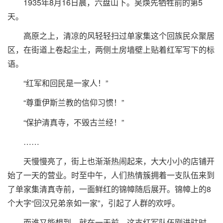
1935年8月16日晨，六盘山下。吴焕先牺牲前的第5
天。
高原之上，清凉的风轻轻扫过单家集这个回族民众聚居
区，在街道上卷起尘土，两侧土房墙壁上贴着红军写下的标
语。
“红军和回民是一家人！”
“尊重伊斯兰教的信仰习惯！”
“保护清真寺，不毁古兰经！”
……
天慢慢亮了，街上也渐渐热闹起来，大大小小的店铺开
始了一天的营业。时至中午，人们热情簇拥着一支队伍来到
了单家集清真寺前，一面鲜红的锦幛随后展开。锦幛上的8
个大字“回汉兄弟亲如一家”，引起了人群的欢呼。
而谁又能想到，就在一天前，这支红军队伍刚进驻时，