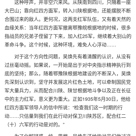
这种呼声，并非空穴来风。从陕南到四川，只隔着一座
大巴山；靠向红四方面军，转入川陕根据地，还能摆脱不断
合围过来的敌人。更何况，这两支红军队伍，又有着天然的
血缘关系：当年红四方面军撤离鄂豫皖根据地的时候，很多
指战员的兄弟子侄留了下来，加入红25军，继续着大别山的
革命斗争。这个时候，这种环境，难免人心浮动……
对于这个方向性问题，吴焕先有着清醒的认识，从没有
过丝毫动摇。如果说，一开始是出于对中央指示精神执行到
底的坚持；那么，随着鄂豫陕根据地建设的不断深入，吴焕
先深刻认识到，坚守并发展这片红色土地，可以牵制国民党
军大量兵力，从而配合川陕、陕甘根据地斗争以及正在长征
中的主力红军，意义更为重大。正如1935年5月30日，他给
红四方面军领导人的信中所说：“检查我们这一时期的行
动……只估量到我们在此行动对保卫川陕苏区，配合红二
（十）六军的行动是对的。”