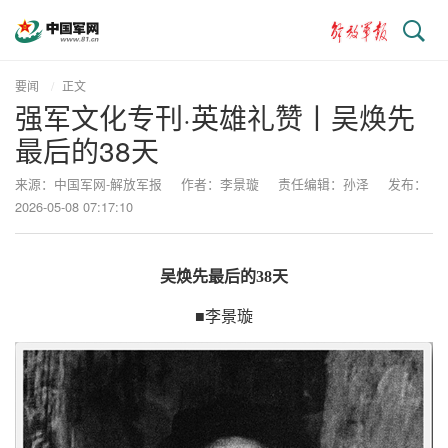
搜
索
要闻
正文
强军文化专刊·英雄礼赞丨吴焕先
最后的38天
来源：中国军网-解放军报
作者：李景璇
责任编辑：孙泽
发布：
2026-05-08 07:17:10
吴焕先最后的38天
■李景璇