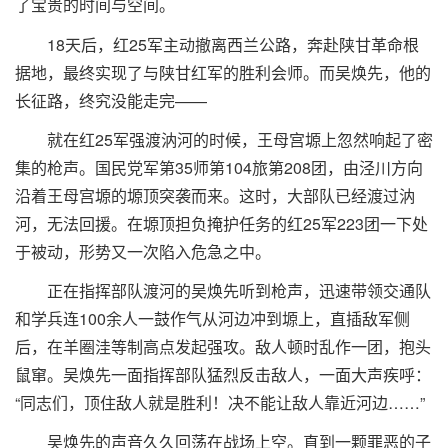
了宝贵的时间与空间。
18天后，红25军主动撤离西兰公路，奔赴陕甘革命根
据地，最终实现了与陕甘红军的胜利会师。而吴焕先，他的
长征路，终究没能走完——
就在红25军强渡汭河的时候，王母宫塬上忽然响起了密
集的枪声。国民党军第35师第104旅第208团，由泾川方向
沿着王母宫塬的塬顶突袭而来。这时，大部队已经渡过汭
河，无法回援。在塬顶担负掩护任务的红25军223团一下处
于被动，形势又一次陷入危急之中。
正在指挥部队渡河的吴焕先听到枪声，迅速带领交通队
和学兵连100余人一鼓作气从河边冲到塬上，直插敌军侧
后，在羊圈洼等制高点发起强攻。敌人顿时乱作一团，抱头
鼠窜。吴焕先一面指挥部队猛烈反击敌人，一面大声疾呼：
“同志们，顶住敌人就是胜利！决不能让敌人靠近河边……”
吴焕先的声音久久回荡在战场上空。直到一颗罪恶的子