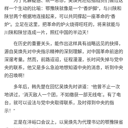
为了化解疑惑、统一思想，吴焕先还给指战员们做过这
样一个生动的比喻：鄂豫陕就像是一个“香炉脚”，与川陕和
陕甘两个根据地连接起来，可以共同撑起一座革命的“香
炉”。立足在这里，把革命的炉火烧得旺旺的，将来就能与
川陕和陕甘连成一片，照红中国的半边天！
在历史的重要关头，能作出这样具有战略远见的抉择，
源自吴焕先对中央指示精神的深刻理解，对中国革命前途的
深邃考量。然而，前路迢迢，征程漫漫，长时间失掉与党中
央的联系，他又是多么急迫地想知道中央的消息，听到中央
的召唤啊！
多年后，韩先楚在回忆吴焕先时讲道：“他曾不止一次
地讲过，‘消灭敌人一个团，不如缴获一部无线电’。有了电
台，就可以设法与党中央取得联系，及时得到中央的指
示！”
正是在沣峪口会议上，以吴焕先为代理书记的鄂豫陕省