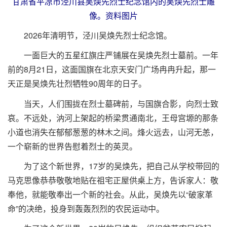
甘肃省平凉市泾川县吴焕先烈士纪念馆内的吴焕先烈士雕
像。资料图片
2026年清明节，泾川吴焕先烈士纪念馆。
一面巨大的五星红旗庄严铺展在吴焕先烈士墓前。一年
前的8月21日，这面国旗在北京天安门广场冉冉升起，那一
天正是吴焕先壮烈牺牲90周年的日子。
当天，人们围拢在烈士墓碑前，与国旗合影，向烈士致
哀。不远处，汭河上架起的桥梁贯通南北，王母宫塬的那条
小道也消失在郁郁葱葱的林木之间。烽火远去，山河无恙，
一个崭新的世界告慰着烈士的英灵。
为了这个新世界，17岁的吴焕先，把自己从学校带回的
马克思像恭恭敬敬地贴在祖宅正屋供桌上方，告诉家人：敬
奉他，就能敬奉出一个新的社会。从此，吴焕先以“破家革
命”的决绝，投身到轰轰烈烈的农民运动中。