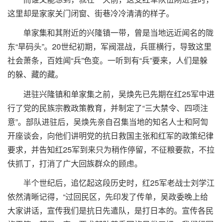
这里却是家家关门闭窗、街巷冷冷清清的样子。
单家集和其附近的兴隆镇一带，曾是当地远近闻名的陇
东“旱码头”。20世纪初期，军阀混战，兵匪横行，导致这里
社会萧条，百姓闻“兵”色变。一听到有“兵”要来，人们是躲
的躲、藏的藏。
进驻兴隆镇和单家集之前，吴焕先已先期在红25军中进
行了党的民族宗教政策教育，并制定了“三大禁令、四项注
意”。部队进驻后，吴焕先亲自召集当地的知名人士和阿訇
开座谈会，向他们讲明党的抗日救国主张和红军的政策纪律
要求，并告知红25军到来只为稍作停留，不征粮要款，不拉
伕抓丁，打消了广大回族群众的顾虑。
半个世纪后，追忆起这段历史时，红25军老战士刘学江
依然清晰记得，“过回民区，先印发了传单，吴政委晚上给
大家讲话，宣传我们是抗日先遣队，是打日本的。宣传各民