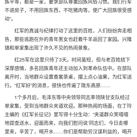
族平等，都是一家，要求部队尊重回族风俗习惯。我们行军
不进房子，不用回族东西，不吃猪肉等，使广大回族很受感
动”。
红军的真诚与纪律打动了这里的百姓，人们纷纷奔走相
告，那些逃跑在外的青年男女也赶着牛羊返回了家园。兴隆
镇和单家集出现了许久不见的热闹景象。
红25军在这里只待了3天。时间虽短，但与老百姓结下
深厚感情，多名回族青年还主动加入到革命队伍中。在部队
离开时，当地群众设置香案茶桌，摆上点心油果，为红军送
行。“红军好”的消息，很快也传遍了陇东高原……
1个多月后，毛泽东等中央领导同志率领陕甘支队经过
单家集，受到当地群众夹道欢迎。那种热闹的场面，在丁玲
主编的《红军长征记》里写得十分生动：“夹道群众笑嘻嘻
地提壶送水，迎面而来，向我们慰问说‘同志们，今日走哪
里来，辛苦了，喝开水……你们是帮助穷汉谋利益的，喝开