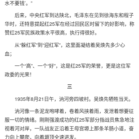
水不要钱’。”
后来，中央红军到达陕北，毛泽东在见到徐海东和程子
华时，还特意提起红25军在经过回民区时留下的好影响，称
赞红25军民族政策水平很高，执行得很好。
从“躲红军”到“迎红军”，这里面凝结着吴焕先多少心
血；
一个“高”、一个“好”，这是红25军的荣誉，更是这位军
政委的光荣！
三
1935年8月21日午，汭河旁四坡村。吴焕先牺牲当天。
汭河像一条泥龙咆哮着，卷着风挟着雨，发泄着想要征
服一切的情绪。刚刚强渡成功的红25军部分指战员焦急地注
视着河对岸，一队战友正沿着王母宫塬上那条羊肠小道，奋
力向上攀爬，向着塬顶全速进发。