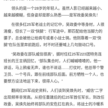
领头的是一个28岁的年轻人。虽然人影已经越来越小、
越来越模糊，但身姿却是那么熟悉——是军政委吴焕先！
在很多红25军老战士的记忆中，吴政委中等身材，人很
清瘦，但长了一双“快腿”：行军途中，那匹配给他当脚力的
骡子，总会被他让给病号或者小战士骑。他则靠着一双“快
腿”在队伍里奔前跑后，时不时还要喊上几句鼓动口号。
“吴政委在部队威信很高”，据时任红25军223团特务连
班长的王言炳回忆，“部队集合时，人们嘁嘁喳喳的，他一
讲话，马上鸦雀无声，谁也不说话……打仗时，他总带个警
卫员、一个号兵，跟在前线部队后面。前方牺牲一个人，也
要想方设法地运下来，很得人心。”
翻阅红25军战史资料，人们谈到吴焕先时，“威信”二字
出现频率非常高。从担任重建后的红25军首任军长，到改任
政委，吴焕先始终将部队的安危扛在肩头，将战士的冷暖系