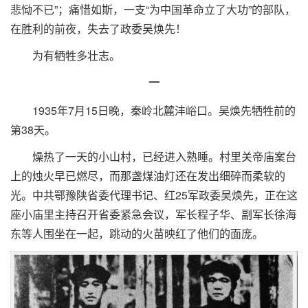
悲恸不已”；痛惜如斯，一支“为中国革命立了大功”的部队，
在胜利的前夜，失去了政委吴焕先！
为有牺牲多壮志。
一
1935年7月15日晚，秦岭北麓沣峪口。吴焕先牺牲前的
第38天。
燥热了一天的小山村，已经进入熟睡。村里关帝庙案台
上的烛火早已燃尽，而那盏煤油灯还在发出细碎而柔软的
光。中共鄂豫陕省委代理书记、红25军政委吴焕先，正在这
座小庙里主持召开省委紧急会议，军长程子华、副军长徐海
东等人围坐在一起，跳动的火苗映红了他们的面庞。