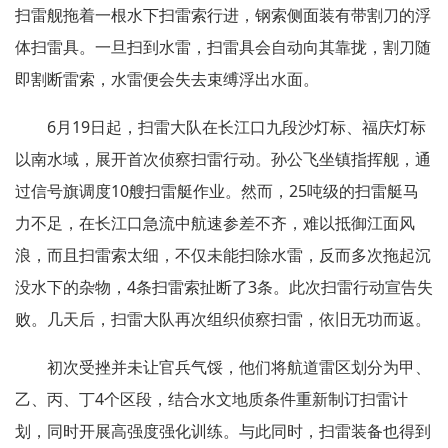
扫雷舰拖着一根水下扫雷索行进，钢索侧面装有带割刀的浮
体扫雷具。一旦扫到水雷，扫雷具会自动向其靠拢，割刀随
即割断雷索，水雷便会失去束缚浮出水面。
6月19日起，扫雷大队在长江口九段沙灯标、福庆灯标
以南水域，展开首次侦察扫雷行动。孙公飞坐镇指挥舰，通
过信号旗调度10艘扫雷艇作业。然而，25吨级的扫雷艇马
力不足，在长江口急流中航速参差不齐，难以抵御江面风
浪，而且扫雷索太细，不仅未能扫除水雷，反而多次拖起沉
没水下的杂物，4条扫雷索扯断了3条。此次扫雷行动宣告失
败。几天后，扫雷大队再次组织侦察扫雷，依旧无功而返。
初次受挫并未让官兵气馁，他们将航道雷区划分为甲、
乙、丙、丁4个区段，结合水文地质条件重新制订扫雷计
划，同时开展高强度强化训练。与此同时，扫雷装备也得到