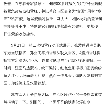
改善。在苏联专家指导下，4艘300多吨级的“联”字号登陆舰
被紧急改装成扫雷舰，并以革命老区命名为“古田”“周村”“枣
庄”“张店”舰。这些舰艇吨位重，马力大，相比此前的登陆艇
性能提升不少，特别是它们的舰艉都装有起锚机，更加便于
扫雷索的收放操作。
9月21日，第二次扫雷行动正式展开。张爱萍进驻吴淞
军港坐镇指挥，孙公飞率扫雷编队驶入雷区。4艘扫雷舰将
扫雷索定深为6至7米，以梯次队形在4个雷区往返清扫。一
时间，江面马达轰鸣，绞车辗转，红色鱼形浮标扫雷具纷纷
坠入江心，场面蔚为壮观。然而一连几天，编队反复检扫雷
区，却始终未见水雷踪影。
就在众人万分焦急之际，在乙区段作业的一条扫雷索突
然抖动了一下。刹那间，一个黑乎乎的铁家伙浮出水