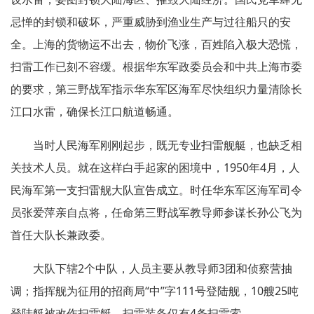
忌惮的封锁和破坏，严重威胁到渔业生产与过往船只的安
全。上海的货物运不出去，物价飞涨，百姓陷入极大恐慌，
扫雷工作已刻不容缓。根据华东军政委员会和中共上海市委
的要求，第三野战军指示华东军区海军尽快组织力量清除长
江口水雷，确保长江口航道畅通。
当时人民海军刚刚起步，既无专业扫雷舰艇，也缺乏相
关技术人员。就在这样白手起家的困境中，1950年4月，人
民海军第一支扫雷舰大队宣告成立。时任华东军区海军司令
员张爱萍亲自点将，任命第三野战军教导师参谋长孙公飞为
首任大队长兼政委。
大队下辖2个中队，人员主要从教导师3团和侦察营抽
调；指挥舰为征用的招商局“中”字111号登陆舰，10艘25吨
登陆艇被改作扫雷艇，扫雷装备仅有4条扫雷索。