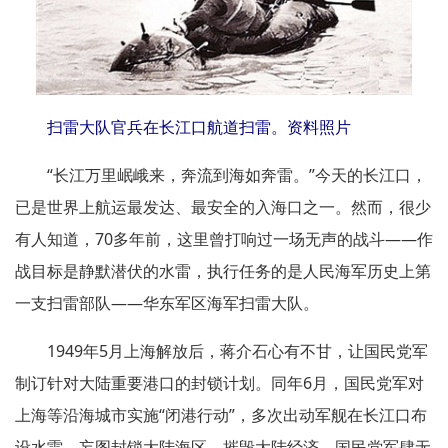
扫雷大队官兵在长江口航道扫雷。资料照片
“长江万里岷峨来，奔流到海如奔雷。”今天的长江口，
已是世界上航运最发达、最安全的入海口之一。然而，很少
有人知道，70多年前，这里曾打响过一场无声的战斗——作
战目标是静默潜伏的水雷，执行任务的是人民海军历史上第
一支扫雷部队——华东军区海军扫雷大队。
1949年5月上海解放后，蒋介石心有不甘，让国民党军
制订针对大陆重要港口的封锁计划。同年6月，国民党军对
上海等沿海城市实施“闭港行动”，多次出动军舰在长江口布
设水雷，妄图封锁大陆海区、摧毁大陆经济。国民党军肆无