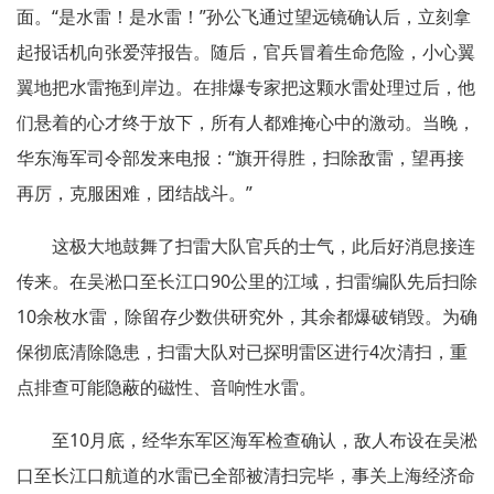
面。“是水雷！是水雷！”孙公飞通过望远镜确认后，立刻拿
起报话机向张爱萍报告。随后，官兵冒着生命危险，小心翼
翼地把水雷拖到岸边。在排爆专家把这颗水雷处理过后，他
们悬着的心才终于放下，所有人都难掩心中的激动。当晚，
华东海军司令部发来电报：“旗开得胜，扫除敌雷，望再接
再厉，克服困难，团结战斗。”
这极大地鼓舞了扫雷大队官兵的士气，此后好消息接连
传来。在吴淞口至长江口90公里的江域，扫雷编队先后扫除
10余枚水雷，除留存少数供研究外，其余都爆破销毁。为确
保彻底清除隐患，扫雷大队对已探明雷区进行4次清扫，重
点排查可能隐蔽的磁性、音响性水雷。
至10月底，经华东军区海军检查确认，敌人布设在吴淞
口至长江口航道的水雷已全部被清扫完毕，事关上海经济命