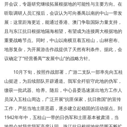
开会议，专题研究继续拓展根据地的可能性与主要方向。在
听取调研人员汇报后，会议认为可向番禺以南的中山一带发
展：这里距海更近，能通过香港、澳门争取国际力量支持，
且与东江抗日根据地隔海相望，有望成为连接两大根据地的
重要战略节点。同时，中山以南横亘着五桂山，山林密布、
地形复杂，为开展游击作战提供了天然有利条件。据此，会
议确定了“经营番禺”“发展中山”的战略方针。
10月下旬，按照作战部署，广游二支队一部率先向五桂
山挺进，为后续部队开辟通道。我军全歼驻守此地的伪军，
缴获一批武器、给养。随后，中心县委迅速派出地方工作人
员深入五桂山周边，广泛开展“抗匪保家，抗日救国”的宣传
工作，严惩当地土匪恶霸，逐步建立起稳固的活动据点。到
1942年年中，五桂山一带的日伪军和土匪基本被肃清，当
地群众对我党我军高度认同，珠江抗日根据地的范围不断扩