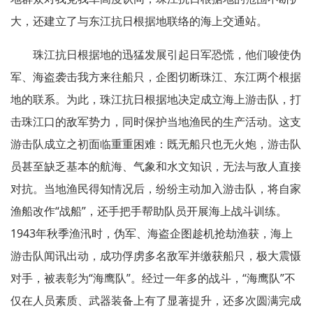
大，还建立了与东江抗日根据地联络的海上交通站。
珠江抗日根据地的迅猛发展引起日军恐慌，他们唆使伪
军、海盗袭击我方来往船只，企图切断珠江、东江两个根据
地的联系。为此，珠江抗日根据地决定成立海上游击队，打
击珠江口的敌军势力，同时保护当地渔民的生产活动。这支
游击队成立之初面临重重困难：既无船只也无火炮，游击队
员甚至缺乏基本的航海、气象和水文知识，无法与敌人直接
对抗。当地渔民得知情况后，纷纷主动加入游击队，将自家
渔船改作“战船”，还手把手帮助队员开展海上战斗训练。
1943年秋季渔汛时，伪军、海盗企图趁机抢劫渔获，海上
游击队闻讯出动，成功俘虏多名敌军并缴获船只，极大震慑
对手，被表彰为“海鹰队”。经过一年多的战斗，“海鹰队”不
仅在人员素质、武器装备上有了显著提升，还多次圆满完成