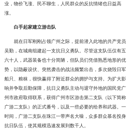
业，物价飞涨、民不聊生，人民群众的反抗情绪也日益高
涨。
白手起家建立游击队
就在日军刚刚占领广州之际，提前潜入此地的共产党员
吴勤，在城南组建起一支抗日义勇队。尽管这支队伍仅有五
六十人，武器装备也十分简陋，但队员们凭借熟悉地形的优
势，以隐蔽设伏、突然袭击的战法频繁出击，多次烧毁日军
船只、粮秣，很快赢得了附近群众的拥护与支持。为扩大影
响并争取后勤保障，抗日义勇队主动与退守外地的国民党广
州市政府取得联系，获得广州市区游击第二支队（以下简称
广游二支队）的正式番号，以及一些必要的给养和武器。一
时间，广游二支队在珠江一带声名大噪，众多群众慕名投身
抗日队伍，使其规模迅速发展到数千人。