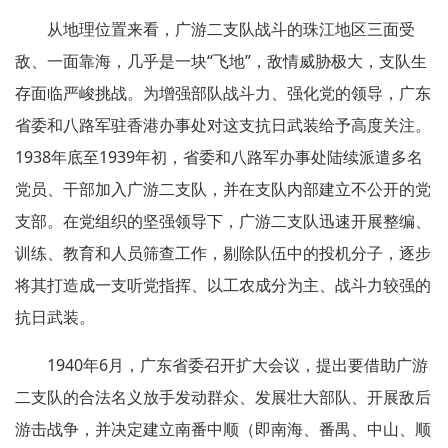
从地理位置来看，广游二支队战斗的珠江地区三面受
敌、一面靠海，几乎是一块“飞地”，敌情威胁极大，支队生
存面临严峻挑战。为增强部队战斗力、强化党的领导，广东
省委和八路军驻香港办事处对这支抗日武装给予高度关注。
1938年底至1939年初，省委和八路军办事处陆续派遣多名
党员、干部加入广游二支队，并在支队内部建立不公开的党
支部。在党组织的坚强领导下，广游二支队迅速开展整编、
训练、教育和人员筛查工作，剔除队伍中的投机分子，逐步
将其打造成一支听党指挥、以工农成分为主、战斗力较强的
抗日武装。
1940年6月，广东省委召开扩大会议，提出要借助广游
二支队的合法名义放手发动群众、发展壮大部队、开展敌后
游击战争，并决定建立南番中顺（即南海、番禺、中山、顺