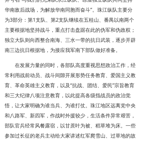
华南敌后战场，为解放华南同胞而奋斗”。珠江纵队主要分
为3部分：第1支队、第2支队继续在五桂山、番禺以南两个
主要根据地坚持战斗，重点打击盘踞在此的伪军和伪政权；
独立大队则向西整合南海、三水一带的抗日武装，逐步开辟
南三边抗日根据地，为接应我军南下部队做好准备。
在发展力量的同时，各部队高度重视思想政治工作，经
常利用战前动员、战斗间隙开展形势任务教育、爱国主义教
育、革命英雄主义教育，以及“抗战、团结、爱民”宗旨教育
和三大纪律八项注意教育，以此提高各级指战员的政治觉
悟，让大家明确为谁当兵、为谁打仗。珠江地区远离党中央
和八路军、新四军，作战时外援较少，生活条件异常艰苦，
部队官兵经常风餐露宿，以甘蔗叶为被、稻草堆为床。一些
参加过长征的老兵主动给大家讲述红军爬雪山、过草地的故