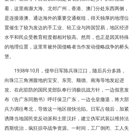
看，这里南濒大海、北邻广州，香港、澳门分处东西两侧，
是连接港澳、通达海外的重要交通枢纽，得天独厚的地理位
置催生了较为发达的手工业、轻工业与跨国贸易，地区经济
水平和民众受教育程度都相对较高。然而，也正是因其特殊
的地理位置，这里常被外国侵略者当作发动侵略战争的桥头
堡。
1938年10月，侵华日军陈兵珠江口，随后兵分多路，
向珠江三角洲腹地的宝安、东莞、顺德、南海等地发起进
攻。在此驻防的国民党部队奉行消极抗战方针，一边假意发
布《告广东同胞书》呼吁保卫广东，一边仓皇撤退，将大部
兵力调往粤北，导致这一地区很快沦陷。日军占领后，加紧
诱降当地国民党反动派和土匪汉奸，建立伪军武装以维持法
西斯统治，疯狂掠夺战争资源。一时间，工厂倒闭、工人失