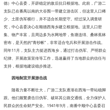
德）中心县委，开辟稳定的敌后抗日根据地。此前，广游二
支队已在番禺以南的大谷围一带建立游击区，但这里人口稀
少、土匪伪军横行，并不适合长期坚守。经过深入调查研
究，中心县委决心在顺德西海乡建立根据地。这里人口密
集、物产丰富，且周边多为水网地带，鱼塘连绵、桑林蕉林
密布，是天然的“青纱帐”，非常适合屯兵和开展游击作战。
同年11月，支队主力挺进西海乡，通过打击伪军、严明群众
纪律、开展政策宣传等工作，迅速赢得了当地群众的信任与
支持，根据地建设稳步推进。
因地制宜开展游击战
随着力量不断壮大，广游二支队逐渐在西海一带站稳脚
跟。他们频繁袭击日伪军、破坏其公路交通线，全力保护人
民群众的生命财产安全。1941年9月，南番中顺中心县委召