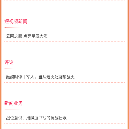
短视频新闻
云网之巅 点亮星辰大海
评论
融媒时评丨军人，当从烟火处凝望战火
新闻业务
战位意识：用鲜血书写的抗战壮歌