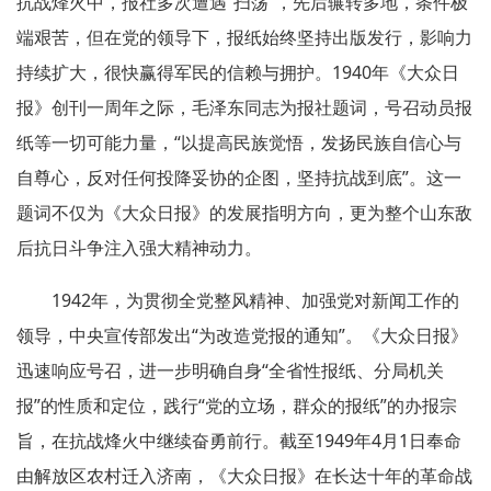
抗战烽火中，报社多次遭遇“扫荡”，先后辗转多地，条件极
端艰苦，但在党的领导下，报纸始终坚持出版发行，影响力
持续扩大，很快赢得军民的信赖与拥护。1940年《大众日
报》创刊一周年之际，毛泽东同志为报社题词，号召动员报
纸等一切可能力量，“以提高民族觉悟，发扬民族自信心与
自尊心，反对任何投降妥协的企图，坚持抗战到底”。这一
题词不仅为《大众日报》的发展指明方向，更为整个山东敌
后抗日斗争注入强大精神动力。
1942年，为贯彻全党整风精神、加强党对新闻工作的
领导，中央宣传部发出“为改造党报的通知”。《大众日报》
迅速响应号召，进一步明确自身“全省性报纸、分局机关
报”的性质和定位，践行“党的立场，群众的报纸”的办报宗
旨，在抗战烽火中继续奋勇前行。截至1949年4月1日奉命
由解放区农村迁入济南，《大众日报》在长达十年的革命战