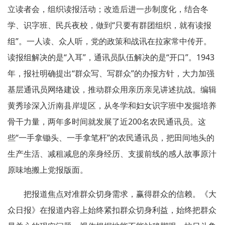
立读者会，组织读报活动；改造后进一步制度化，结合冬
学、识字班、民兵夜校，做到“只要有群团组织，就有读报
组”。一人读、众人听，党的政策和战讯在拉家常中传开。
读报组解决的是“入耳”，通讯员队伍解决的是“开口”。1943
年，报社明确提出“群众写、写群众”的办报方针，大力加强
基层通讯员网络建设，推动群众用亲历亲见讲述抗战。编辑
黄秀珍深入沂南县岸堤区，从冬学和妇女识字班中发掘培养
骨干力量，两年多时间就发展了近200名农民通讯员。这
些“一手拿锄头、一手拿笔杆”的农民通讯员，把田间地头的
生产生活、减租减息的亲身经历、支援前线的感人故事原汁
原味地搬上党报版面。
把报道焦点对准群众切身需求，赢得群众的信赖。《大
众日报》在报道内容上始终紧扣群众切身利益，始终把群众