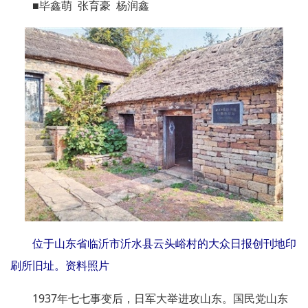
■毕鑫萌 张育豪 杨润鑫
位于山东省临沂市沂水县云头峪村的大众日报创刊地印
刷所旧址。资料照片
1937年七七事变后，日军大举进攻山东。国民党山东