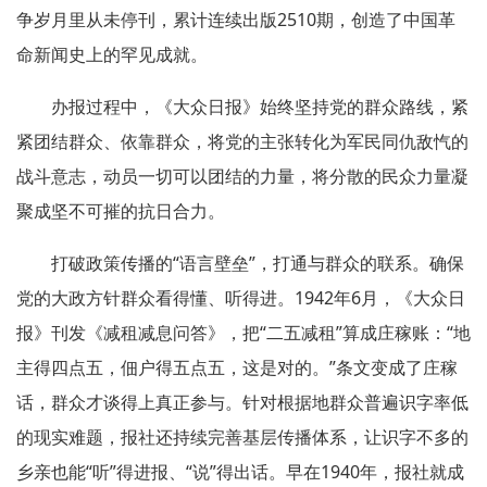
争岁月里从未停刊，累计连续出版2510期，创造了中国革
命新闻史上的罕见成就。
办报过程中，《大众日报》始终坚持党的群众路线，紧
紧团结群众、依靠群众，将党的主张转化为军民同仇敌忾的
战斗意志，动员一切可以团结的力量，将分散的民众力量凝
聚成坚不可摧的抗日合力。
打破政策传播的“语言壁垒”，打通与群众的联系。确保
党的大政方针群众看得懂、听得进。1942年6月，《大众日
报》刊发《减租减息问答》，把“二五减租”算成庄稼账：“地
主得四点五，佃户得五点五，这是对的。”条文变成了庄稼
话，群众才谈得上真正参与。针对根据地群众普遍识字率低
的现实难题，报社还持续完善基层传播体系，让识字不多的
乡亲也能“听”得进报、“说”得出话。早在1940年，报社就成