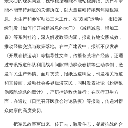
最关心的现实问题，视作根据地能不能站稳脚跟、抗日斗争
能不能坚持到底的关键所在，以大量篇幅持续聚焦减租减
息、大生产和参军动员三大工作。在“双减”运动中，报纸连
续刊发《如何打开减租减息的大门》《减租减息、增加工
资》等系列社论，深入解读政策内涵，报道各地实践成效，
推动经验交流与政策落地。在生产建设中，报纸不仅发表
《开展春耕运动》等指导性文章，传播备荒增产经验，还通
过专讯报道部队利用战斗间隙帮助群众春耕等生动事例，激
发军民生产热情。面对灾荒，报纸迅速响应，刊发相关报道
和宣传画，发动社会各界赈济灾民，同时发表社论《粉碎敌
伪残酷烧杀的毒计》，严厉控诉敌伪暴行；在医疗卫生方
面，亦通过《日照召开医救会讨论防疫》等报道，传递对群
众健康的高度关切。
把军民故事写出来、传开去，激发斗志，凝聚抗战的合