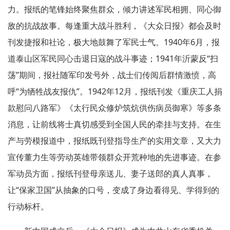
力。报纸的笔锋始终聚焦群众，倾力讲述军民相拥、同心御
敌的抗战故事。每逢重大战斗胜利，《大众日报》都会及时
刊发捷报和社论，极大地鼓舞了军民士气。1940年6月，报
道泰山区军民同心击退日寇的战斗事迹；1941年沂蒙反“扫
荡”期间，报社随军印发号外，战士们传阅后群情激愤，高
呼“为牺牲战友报仇”。1942年12月，报纸刊发《重庆工人捐
款慰问八路军》《太行民众修炉筑炕供伤病员御寒》等多条
消息，让前线将士真切感受到全国人民的牵挂与支持。在生
产与劳模报道中，报纸既刊登指导生产的实用文章，又大力
宣传董力生等劳动英雄带领群众开荒种地的先进事迹。在参
军动员方面，报纸刊登母亲送儿、妻子送郎的真人真事，
让“保家卫国”从抽象的口号，变成了身边看得见、学得到的
行动标杆。