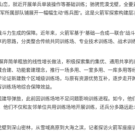
嶂山峦，就近开展单兵单装操作等基础训练；驰骋荒漠戈壁，全要
箭军所属部队铺展开一幅幅生动“练兵图”。这是火箭军探索构建
斗力生成的保障。近年来，火箭军基于“基础—合成—联合”战
享的思路，分类整合传统共同训练场、专业技术训练场、战术训
摒弃简单粗放的线性增长做法，积极探索集约集优、通用共享的
域合建、功能套建理念，推行一场多用、一室多用、一库多用等
学论证新建数个区域级训练场，与原有资源优势互补，逐步走开
挥训练场地综合保障效益。
组建导弹旅，此前因训练场地不足问题影响训练进程。如今，他们
现，他们不仅和友邻单位共用训练场地开展训练，还兵分多路远赴
戈壁到深山密林，从雪域高原到大海之滨，记者探访火箭军座座