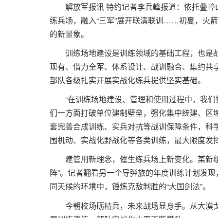
解放军报讯 特约记者李兵峰报道：依托叠
练兵场，融入“三军”展开联演联训……初夏，火
的新景象。
训练场地建设是训练领域的基础工程，也是战
现有、借力全军、体系设计、战训融合、集约共
部队各级扎实开展实战化练兵提供坚实基础。
“在训练场地建设、管理和使用过程中，我们
们一方面打破单位建制壁垒，强化集中统建、区
套完善合成训练、实兵对抗等战训保障条件，科
围机动、实战化野战化等各类训练，最大限度发
建管用新理念，催生练兵场上新变化。某新
阵”。记者翻看另一个导弹旅的年度训练计划发
同天候的环境中，锤炼克敌制胜的“大国剑法”。
今朝校场砺精兵，未来战场显身手。从大漠