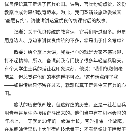
优良传统真正走进了官兵心田。课后，官兵纷纷点赞，这份
教案也成为思想教育范本。为此，我们邀请该旅政委做客
“基层有约”，请他讲讲这堂优良传统课背后的故事。
记者：
关于优良传统的教育课，官兵们听过很多。但是
用身边人、身边事讲优良传统的不多，您是出于什么考虑？
给全旅上大课，我最担心的就是大家不感兴趣，
政委：
打不起精神。所以，备课前我专门找了很多年轻官兵聊天。
有个大学生士兵的话让我印象深刻，他说：“我们很敬佩老
前辈，但总觉得他们的事迹遥不可及。”这句话点醒了我
——如果传统只停留在过去，就难以真正走进今天官兵的心
田。
旅队的历史很辉煌，但这辉煌的历史，正是一茬茬官兵
用青春甚至生命接续奋斗出来的。他们当中有在机器轰鸣的
阵地上，一守就是30年的一级军士长；有为排除一个故障，
在车底油污里趴上大半宿的技术骨干；还有组织让干啥就干