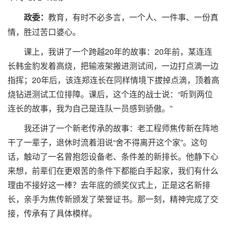
教育，有时不必多言，一个人、一件事、一份真
政委：
情，胜过苦口婆心。
课上，我讲了一个跨越20年的故事：20年前，某连连
长韩金豹发着高烧，把输液架搬进测试间，一边打点滴一边
指挥；20年后，该连郑连长在同样情境下拔掉点滴，顶着高
烧钻进测试工位排障。课后，这个连的战士说：“听到两位
连长的故事，我为自己是连队一员感到骄傲。”
我还讲了一个新老传承的故事：老工程师焦传新在阵地
干了一辈子，退休时流着泪说“舍不得离开这个家”。这句
话，触动了一名曾抱怨设备老、条件差的新排长。他静下心
来想，前辈们在更艰苦的条件下都能白手起家，我们有什么
理由不接好这一棒？去年底的颁奖仪式上，正是这名新排
长，亲手为焦传新颁发了荣誉证书。那一刻，精神完成了交
接，传承有了具体模样。