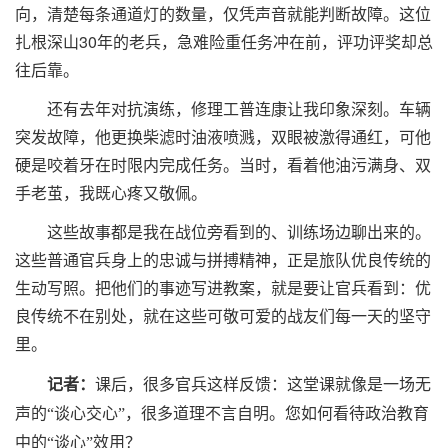
向，清楚每条通道灯的数量，仅凭声音就能判断故障。这位
扎根深山30年的老兵，急难险重任务冲在前，评功评奖却总
往后靠。
还有去年对抗演练，修理工普连康让我印象深刻。车辆
突发故障，他更换柴滤时油液喷溅，双眼被激得通红，可他
硬是咬着牙在时限内完成任务。当时，看着他油污满身、双
手老茧，我既心疼又敬佩。
这些故事都是我在战位旁看到的、训练场边聊出来的。
这些普通官兵身上的忠诚与拼搏精神，正是旅队优良传统的
生动写照。把他们的事迹写进教案，就是要让官兵看到：优
良传统不在别处，就在这些可敬可爱的战友们每一天的坚守
里。
记者：
课后，很多官兵这样反馈：这堂课就像是一场无
声的“谈心交心”，很多道理不言自明。您如何看待政治教育
中的“谈心”效用？