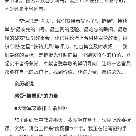
头”比武，报名人数创了新高，最后11人在各自专业夺魁，
不少还是年轻同志。
一堂课只是“点火”，我们紧接着又添了“几把柴”：持续
举办“最响亮的口号、最宝贵的经验、最难忘的瞬间、最敬
佩的战友”砺剑故事会，让官兵轮流上台讲述军营故事；组
织“训练之星”“铁骑尖兵”等评比，结合集会及时表扬……我
们最终的目标，是把聚光灯照向每一个踏实奋斗的角落，立
起实干者得荣光、奉献者受尊敬的鲜明导向，让每一名官兵
都能在自己的战位上，找到价值、获得力量、赢得荣光。
亲历者说
感受“被看见”的力量
■火箭军某旅排长 俞栩恒
旅里组织集中教育那天，我就坐在台下，认真听政委授
课。突然，讲台上传来“俞栩恒”3个字。我正在记笔记的手