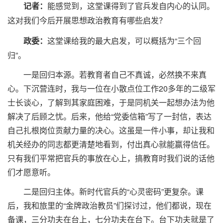
记者：
能感觉到，这堂课得到了官兵发自内心的认同。
这对我们今后开展思想政治教育有哪些启发？
这堂课给我的最大启发，可以概括为“三个回
政委：
归”。
一是回归本源。若教育者自己不真诚，必然换不来真
心。下沉营连时，我与一位在小散点位工作20多年的二级军
士长谈心，了解到其家庭困难，于是同机关一起想办法为他
解决了后顾之忧。后来，他给“党委信箱”写了一封信，表达
自己扎根岗位贡献力量的决心。这虽是一件小事，却让我和
机关经办的同志都更清楚地看到，付出真心就能赢得信任。
只有我们平常把官兵的事放在心上，搞教育时我们说的话他
们才愿意听。
二是回归主体。新时代官兵的“心灵密码”更复杂。课
后，我和旅里的“金牌政治教员”们探讨过，他们都说，现在
备课，三分功夫在台上，七分功夫在台下。台下功夫就是了