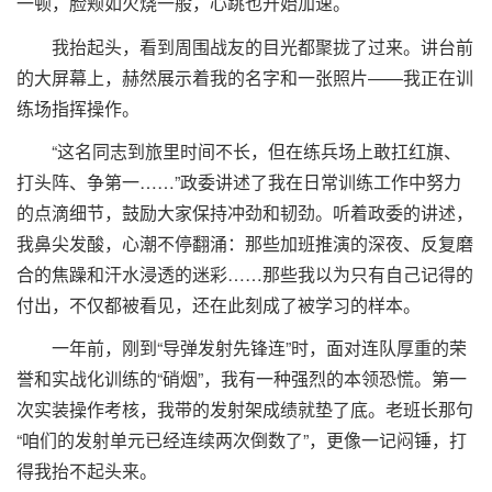
一顿，脸颊如火烧一般，心跳也开始加速。
我抬起头，看到周围战友的目光都聚拢了过来。讲台前
的大屏幕上，赫然展示着我的名字和一张照片——我正在训
练场指挥操作。
“这名同志到旅里时间不长，但在练兵场上敢扛红旗、
打头阵、争第一……”政委讲述了我在日常训练工作中努力
的点滴细节，鼓励大家保持冲劲和韧劲。听着政委的讲述，
我鼻尖发酸，心潮不停翻涌：那些加班推演的深夜、反复磨
合的焦躁和汗水浸透的迷彩……那些我以为只有自己记得的
付出，不仅都被看见，还在此刻成了被学习的样本。
一年前，刚到“导弹发射先锋连”时，面对连队厚重的荣
誉和实战化训练的“硝烟”，我有一种强烈的本领恐慌。第一
次实装操作考核，我带的发射架成绩就垫了底。老班长那句
“咱们的发射单元已经连续两次倒数了”，更像一记闷锤，打
得我抬不起头来。