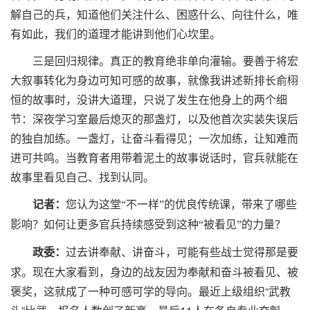
解自己的兵，知道他们关注什么、困惑什么、向往什么，唯
有如此，我们的道理才能讲到他们心坎里。
三是回归规律。真正的教育绝非单向灌输。要善于将宏
大叙事转化为身边可知可感的故事，就像我讲述新排长俞栩
恒的故事时，没讲大道理，只说了发生在他身上的两个细
节：深夜学习室最后熄灭的那盏灯，以及他首次实装失误后
的独自加练。一盏灯，让奋斗看得见；一次加练，让知难而
进可共鸣。当教育者用带着泥土的故事说话时，官兵就能在
故事里看见自己、找到认同。
记者：
您认为这堂“不一样”的优良传统课，带来了哪些
影响？如何让更多官兵持续感受到这种“被看见”的力量？
过去讲奉献、讲奋斗，可能有些战士觉得那是要
政委：
求。现在大家看到，身边的战友因为奉献和奋斗被看见、被
褒奖，这就成了一种可感可学的导向。最近上级组织“武教