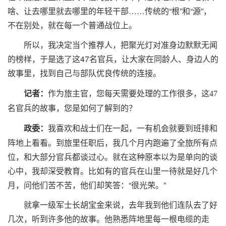
啥、让去哪里就去哪里的年轻干部……传统的“根”和“源”，
不在别处，就在每一个普通战位上。
所以，我决定当个推荐人，把聚光灯对准身边默默无闻
的榜样，于是选了这47名官兵，让大家在同龄人、身边人的
故事里，找到自己与部队优良传统的连接。
记者：
作为旅主官，您每天需要处理的工作很多，这47
名官兵的故事，您是如何了解到的？
我喜欢和战士们在一起，一有机会就要到班排和
政委：
阵地上看看。到旅里任职后，我几个月内跑遍了全旅所有点
位，和大部分官兵都谈过心。就在这种原本以为是单向的谈
心中，我却深受教育。比如有的官兵在山里一待就是好几个
月，问他们苦不苦，他们却笑答：“很光荣。”
就拿一级军士长胡宝金来说，去年我到他们连队去了好
几次，听到许多他的故事。他熟悉阵地里每一根电缆的走