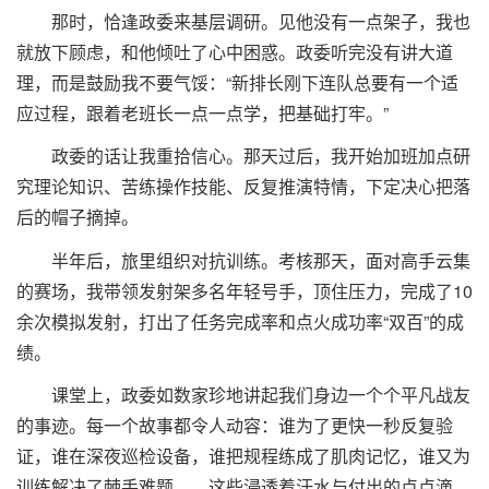
那时，恰逢政委来基层调研。见他没有一点架子，我也
就放下顾虑，和他倾吐了心中困惑。政委听完没有讲大道
理，而是鼓励我不要气馁：“新排长刚下连队总要有一个适
应过程，跟着老班长一点一点学，把基础打牢。”
政委的话让我重拾信心。那天过后，我开始加班加点研
究理论知识、苦练操作技能、反复推演特情，下定决心把落
后的帽子摘掉。
半年后，旅里组织对抗训练。考核那天，面对高手云集
的赛场，我带领发射架多名年轻号手，顶住压力，完成了10
余次模拟发射，打出了任务完成率和点火成功率“双百”的成
绩。
课堂上，政委如数家珍地讲起我们身边一个个平凡战友
的事迹。每一个故事都令人动容：谁为了更快一秒反复验
证，谁在深夜巡检设备，谁把规程练成了肌肉记忆，谁又为
训练解决了棘手难题……这些浸透着汗水与付出的点点滴