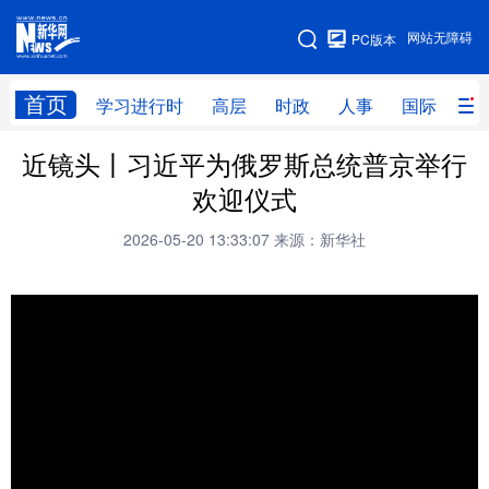
手机版
网站无障碍
PC版本
网站地图
首页
学习进行时
高层
时政
人事
国际
财
近镜头丨习近平为俄罗斯总统普京举行
学习进行时
高层
时政
人事
欢迎仪式
国际
财经
网评
港澳
2026-05-20 13:33:07
来源：新华社
台湾
思客智库
全球连线
教育
科技
科创
量子
体育
文化
书画
健康
军事
访谈
视频
图片
政务
法律
中央文件
金融
汽车
食品
人居
信息化
数字经济