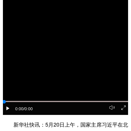
学术中国
乡村振兴
银龄
溯源中国
城市
旅游
能源
会展
彩票
娱乐
时尚
悦读
公益
一带一路
亚太网
上市公司
文化产业
地方频道
北京
天津
河北
山西
辽宁
吉林
上海
江苏
0:00
/0:00
浙江
安徽
福建
江西
新华社快讯：5月20日上午，国家主席习近平在北