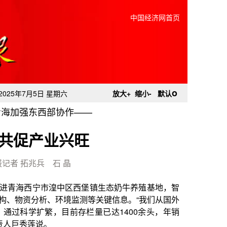
中国经济网首页
o
2025年7月5日 星期六
放大+
缩小-
默认
青海加强东西部协作——
共促产业兴旺
记者 拓兆兵 石 晶
区西堡镇生态奶牛养殖基地，智
监测等关键信息。“我们从国外
前存栏量已达1400余头，年销
，江苏和青海通过产业协作、结
区携手湟中区成功打造了西堡镇