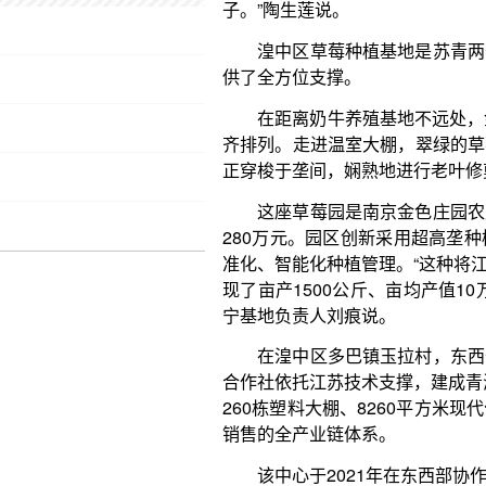
正穿梭于垄间，娴熟地进行老叶修剪和生长情况检查
这座草莓园是南京金色庄园农产品有限公司与西
280万元。园区创新采用超高垄种植技术，并配套先
准化、智能化种植管理。“这种将江苏技术优势与青海
现了亩产1500公斤、亩均产值10万元的优异成绩。
宁基地负责人刘痕说。
在湟中区多巴镇玉拉村，东西部协作的科技赋能
合作社依托江苏技术支撑，建成青海规模领先的设施农
260栋塑料大棚、8260平方米现代化育苗中心，形
销售的全产业链体系。
该中心于2021年在东西部协作项目的资金扶持
甘肃、新疆、四川等多地草莓种植户供应优质草莓生产
农业科学院合作共建，开启草莓苗“东苗西育、西苗东
种，援青专家团队长期驻点进行技术指导。“江苏省农
品种‘宁湟一号’，特点是早熟、果大、果硬、甜度高
范围内推广。”草莓脱毒育苗中心负责人胡文海说。
在生产端，江苏在人才、科技、资金等方面倾力
全国市场。金色庄园西宁基地通过与江苏企业合作，
了600万株的销售目标。玉拉草莓育苗基地的产品通