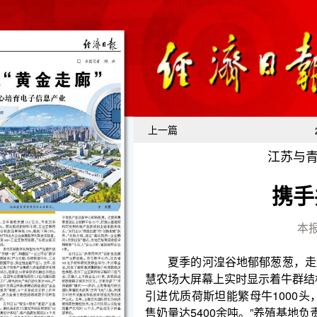
上一篇
江苏与
携手
本报
夏季的河湟谷地郁郁葱葱，走进青海西宁市湟中
慧农场大屏幕上实时显示着牛群结构、物资分析、环境
引进优质荷斯坦能繁母牛1000头，通过科学扩繁，目
售奶量达5400余吨。”养殖基地负责人巨秀莲说。
江苏与青海两省是东西部协作结对关系。多年来
对共建等，加快青海现代农业发展步伐。南京市栖霞