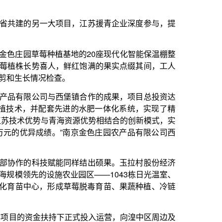
。
堡镇合作的成果，项目总投资达
进的水肥一体化系统，实现了精
资源优势相结合的创新模式，实
”南京金色庄园农产品有限公司西
同样结出硕果。玉拉村股份经济
业园区——1043栋日光温室、
成草莓脱毒育苗、果蔬种植、冷链
下正式投入运营，向湟中区周边及
苗。2023年，湟中区与江苏省
输”模式，引进江苏优质草莓品
业科学院专门为湟中区培育了新
，是高产优质品种，计划在全国
帮助；在销售端，积极帮助打开
成功解决了草莓销售难题，实现
过订单农业模式，销往广州、长