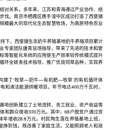
生态智慧牧场，为高原特色农业
态奶牛养殖基地奶牛养殖项目累计
驻场指导，带来了先进的技术和管
应用使生产效率较传统模式提升
导，推广优良饲草品种，实现养
—有机肥—牧草’的有机循环体
目，年节电达400万千瓦时，
地流转、务工就业、资产收益等
万元。其中，68户脱贫户通过资
万元。村民陶生莲在养殖基地上班，
善了家庭生活，又能照顾老人和孩
目，江苏援青企业深度参与，提
地的20座现代化智能保温棚整
鲜红饱满的果实点缀其间，工人