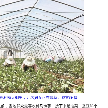
豆种植大棚里，几名妇女正在锄草。咸文静 摄
以前，当地群众最喜欢种马铃薯，接下来是油菜、蚕豆和小