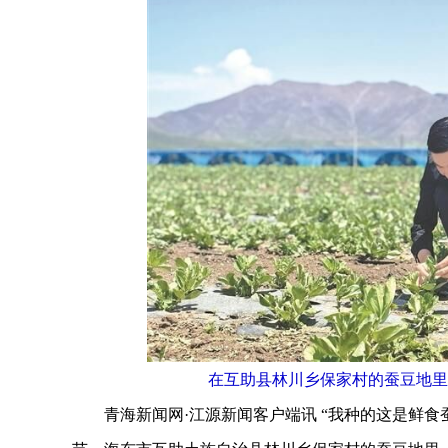
在互助县林川乡保家村的蚕豆地里
青海新闻网·江源新闻客户端讯 “我种的这是鲜食蚕