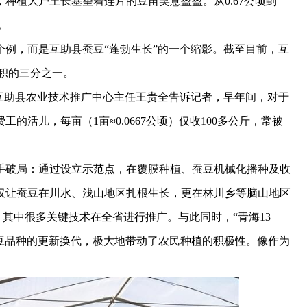
种植大户王长基望着连片的豆苗笑意盈盈。从0.67公顷到
。
，而是互助县蚕豆“蓬勃生长”的一个缩影。截至目前，互
面积的三分之一。
助县农业技术推广中心主任王贵全告诉记者，早年间，对于
活儿，每亩（1亩≈0.0667公顷）仅收100多公斤，常被
手破局：通过设立示范点，在覆膜种植、蚕豆机械化播种及收
仅让蚕豆在川水、浅山地区扎根生长，更在林川乡等脑山地区
，其中很多关键技术在全省进行推广。与此同时，“青海13
5号”等蚕豆品种的更新换代，极大地带动了农民种植的积极性。像作为
。