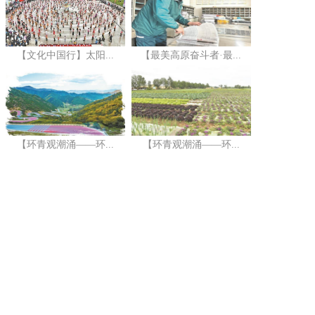
【文化中国行】太阳...
【最美高原奋斗者·最...
【环青观潮涌——环...
【环青观潮涌——环...