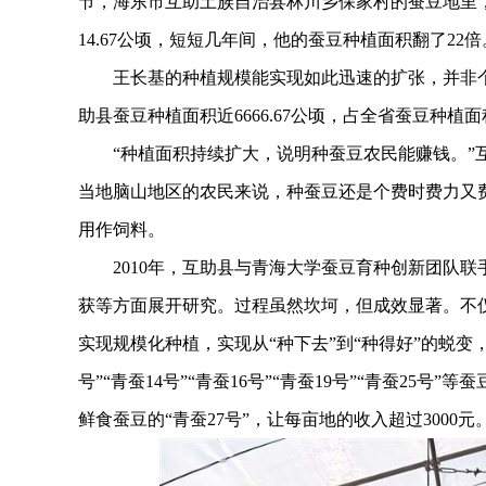
节，海东市互助土族自治县林川乡保家村的蚕豆地里，
14.67公顷，短短几年间，他的蚕豆种植面积翻了22倍
王长基的种植规模能实现如此迅速的扩张，并非个例
助县蚕豆种植面积近6666.67公顷，占全省蚕豆种植
“种植面积持续扩大，说明种蚕豆农民能赚钱。”互
当地脑山地区的农民来说，种蚕豆还是个费时费力又费工的
用作饲料。
2010年，互助县与青海大学蚕豆育种创新团队联
获等方面展开研究。过程虽然坎坷，但成效显著。不
实现规模化种植，实现从“种下去”到“种得好”的蜕变
号”“青蚕14号”“青蚕16号”“青蚕19号”“青蚕2
鲜食蚕豆的“青蚕27号”，让每亩地的收入超过3000元