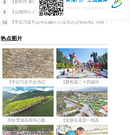
【新时代 新征程 新伟业·高质量发展调研行】一碗青...
长按识别二维码查看全文
【山海同心 筑梦青海】津医西行，守护高原群众口腔...
【牢记习近平总书记嘱托 打造生态文明高地】49倍！...
热点图片
【牢记习近平总书记...
【聚焦第二十四届环...
共绘雪域高原同心圆...
【党旗在基层一线高...