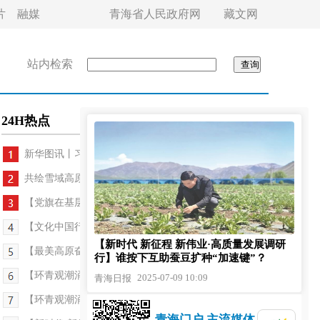
片
融媒
青海省人民政府网
藏文网
站内检索
24H热点
新华图讯丨习近平在阳泉考察制造业企业发展
共绘雪域高原同心圆——第十批援藏和第五批援青工...
【党旗在基层一线高高飘扬】支部领着干，蹚出振兴...
【文化中国行】太阳花开丹麻滩 唱响高原新时代
【新时代 新征程 新伟业·高质量发展调研
【最美高原奋斗者·最美快递员】把“期盼”送进草原...
行】谁按下互助蚕豆扩种“加速键”？
【环青观潮涌——环青赛特刊·环青揽胜】赛道连沃野...
2025-07-09 10:09
青海日报
【环青观潮涌——环青赛特刊·旧忆新说】车轮驶过来...
青海门户 主流媒体