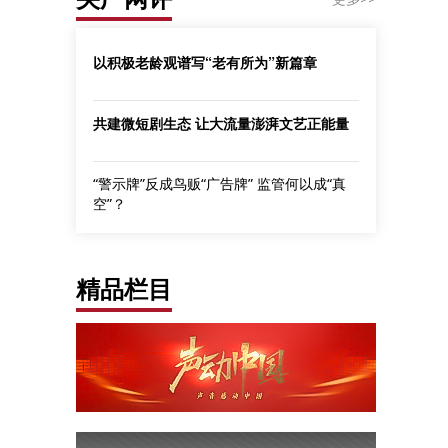
以积极老龄观谱写“老有所为”新篇章
共建微短剧生态 让大流量澎湃文艺正能量
“警示牌”反成鸟贩“广告牌” 监管何以成“真
空”？
精品栏目