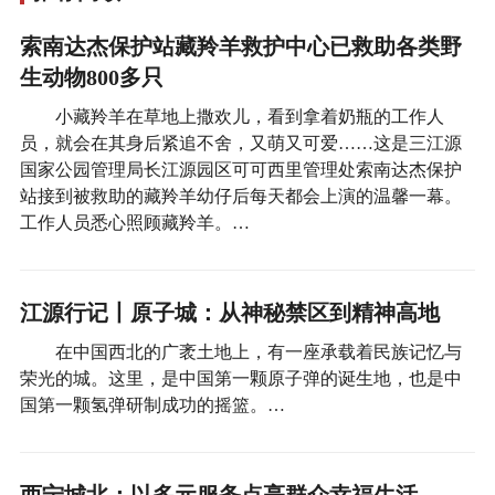
索南达杰保护站藏羚羊救护中心已救助各类野
生动物800多只
小藏羚羊在草地上撒欢儿，看到拿着奶瓶的工作人
员，就会在其身后紧追不舍，又萌又可爱……这是三江源
国家公园管理局长江源园区可可西里管理处索南达杰保护
站接到被救助的藏羚羊幼仔后每天都会上演的温馨一幕。
工作人员悉心照顾藏羚羊。…
江源行记丨原子城：从神秘禁区到精神高地
在中国西北的广袤土地上，有一座承载着民族记忆与
荣光的城。这里，是中国第一颗原子弹的诞生地，也是中
国第一颗氢弹研制成功的摇篮。…
西宁城北：以多元服务点亮群众幸福生活