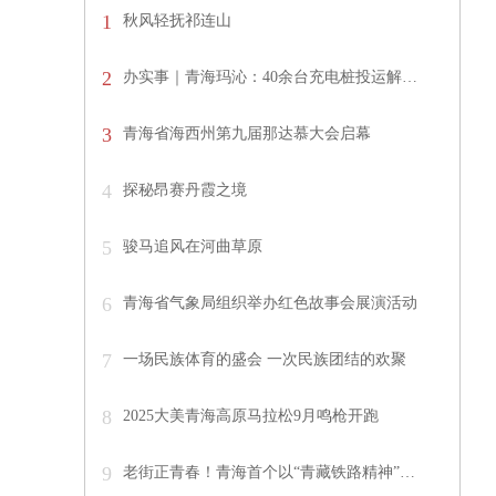
1
秋风轻抚祁连山
2
办实事｜青海玛沁：40余台充电桩投运解…
3
青海省海西州第九届那达慕大会启幕
4
探秘昂赛丹霞之境
5
骏马追风在河曲草原
6
青海省气象局组织举办红色故事会展演活动
7
一场民族体育的盛会 一次民族团结的欢聚
8
2025大美青海高原马拉松9月鸣枪开跑
9
老街正青春！青海首个以“青藏铁路精神”…