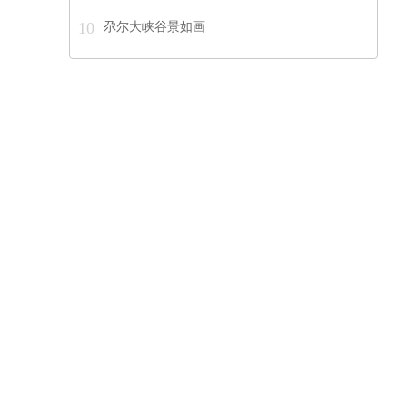
10
尕尔大峡谷景如画