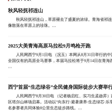
秋风轻抚祁连山
秋风轻抚祁连山，草原褪去了盛夏的浓绿。青海省祁连
像散落在草原上的珍珠。…
2025大美青海高原马拉松9月鸣枪开跑
人民网西宁9月1日电 （况玉）本网从8月31日举行的
全国仅有的高原全马赛事，本届马拉松将于9月14日在青海
…
西宁首届“生态绿谷”全民健身国际徒步大赛举
人民网西宁8月30日电 （记者杨启红、实习生孟啟昇）
区塔尔山林场启幕。活动以“向东行·避暑康养·生态绿芯·乐
名参赛者共同体验8公里生态徒步路线。…