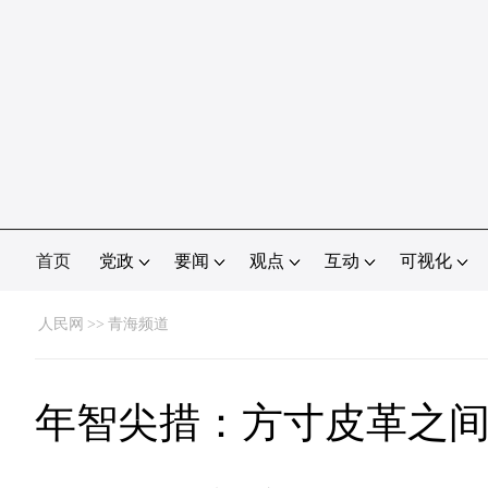
首页
党政
要闻
观点
互动
可视化
人民网
>>
青海频道
年智尖措：方寸皮革之