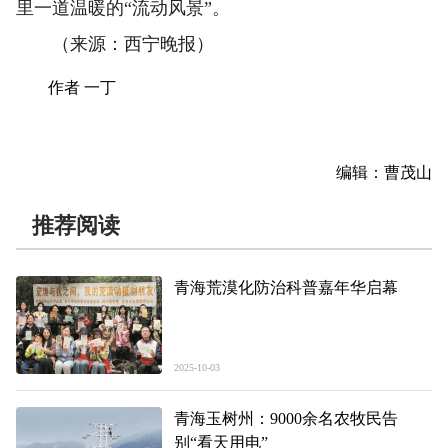
里一道温暖的“流动风景”。
（来源：西宁晚报）
作者 一丁
编辑：曹茂山
推荐阅读
青海荒漠化防治科普嘉年华启幕
2025-10-03
青海玉树州：9000余名农牧民告
别“看天用电”